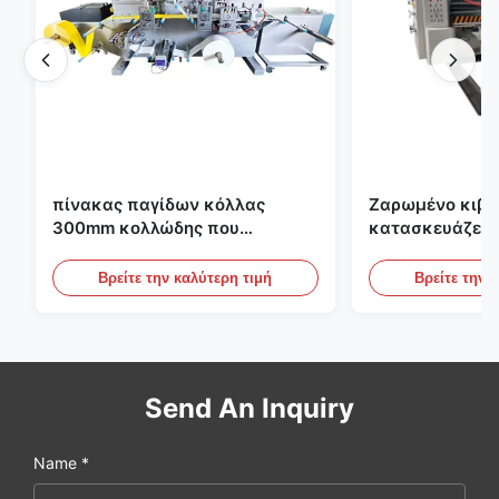
πίνακας παγίδων κόλλας
Ζαρωμένο κιβώ
300mm κολλώδης που
κατασκευάζει 
κατασκευάζει τη μηχανή για τη
εκτύπωσης Fle
γεωργία
το ζαρωμένο χ
Βρείτε την καλύτερη τιμή
Βρείτε την 
Send An Inquiry
Name *