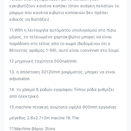
εγκιβωτίζουν κανένα καπάκι (όταν ανάγκη πελατών το
ράψιμο που κανένα κιβώτιο καπακιών δεν πρέπει
ειδικός να διατάξει)
11.With η λειτουργία αυτόματου υπολογισμού στο πίσω
μέρος, το τελειωμένο χαρτοκιβώτιο μπορεί να είναι
παράδοση στο τέλος από το σωρό (δεδομένου ότι ο
θέτοντας αριθμός 1-99), αυτό είναι convinnet στο λουρί
12 μηχανική ταχύτητα 500nail/min.
13. η απόσταση 30120mm ραψίματος, μπορεί να είναι
adjustabel.
14. το χάσμα 8 ροδών εγγράφου Τύπου ρόδα ρυθμίζει
από ηλεκτρικό
15.machine πίνακας ανώτατα υψηλά 900mm εργασίας
μέγεθος 2.8x2.7x2m macine 16.The
17.Machine βάρος 2tons