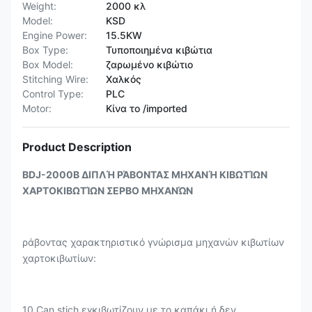
Weight:
2000 κλ
Model:
KSD
Engine Power:
15.5KW
Box Type:
Τυποποιημένα κιβώτια
Box Model:
ζαρωμένο κιβώτιο
Stitching Wire:
Χαλκός
Control Type:
PLC
Motor:
Κίνα το /imported
Product Description
BDJ-2000B ΔΙΠΛΉ ΡΆΒΟΝΤΑΣ ΜΗΧΑΝΉ ΚΙΒΩΤΊΩΝ
ΧΑΡΤΟΚΙΒΩΤΊΩΝ ΣΕΡΒΟ ΜΗΧΑΝΏΝ
ράβοντας χαρακτηριστικό γνώρισμα μηχανών κιβωτίων
χαρτοκιβωτίων:
10.Can stich εγκιβωτίζουν με το καπάκι ή δεν