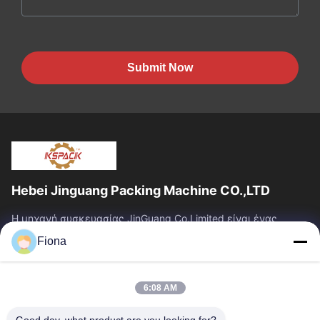
Submit Now
Hebei Jinguang Packing Machine CO.,LTD
Η μηχανή συσκευασίας JinGuang Co.Limited είναι ένας
επαγγελματικός ζαρωμένος εξοπλισμός εκτύπωσης
Fiona
χαρτοκιβωτίων και σχετικά μηχανήματα για την...
Γρήγοροι Σύνδεσμοι
6:08 AM
Σπίτι
Προϊόντα
Περίπου Εμείς
Γύρος Εργοστασίων