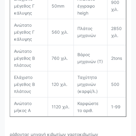
900
μέγεθος Γ
50mm
έγγραφο
χιλ.
κάλυψης
heigh
Ανώτατο
Πλάτος
2850
μέγεθος Γ
560 χιλ.
μηχανών
χιλ.
κάλυψης
Ανώτατο
Βάρος
μέγεθος Β
760 χιλ.
2tons
μηχανών (Τ)
πλάτους
Ελάχιστο
Ταχύτητα
μέγεθος Β
120 χιλ.
μηχανών
500
πλάτους
(καρφί/λ.)
Ανώτατο
Καρφώστε
1120 χιλ.
1-99
μήκος Α
το αριθ.
ράβοντας μηχανή κιβωτίων χαρτοκιβωτίων