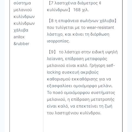
σύστημα
【7 λαστιχένια διάμετρος ¢
μελανιού
κυλίνδρων】 168 χιλ.
κυλίνδρων
【8 η επιφάνεια σωλήνων χάλυβα】
κυλίνδρων
που τυλίγεται με το wear-resistant
χάλυβα
λάστιχο, και κάνει τη διόρθωση
anilox
ισορροπίας.
&rubber
【9】 το λάστιχο στην ειδική υψηλή
λείανση, επίδραση μεταφοράς
μελανιού είναι καλό. Γρήγορη self-
locking συσκευή ακριβούς
καθορισμού εκκαθάρισης για να
εξασφαλίσει ομοιόμορφο μελάνι.
Το ποσό ομοιόμορφου συστήματος
μελανιού, η επίδραση μετατροπής
είναι καλό, να επεκτείνει τη ζωή
του λαστιχένιου κυλίνδρου.