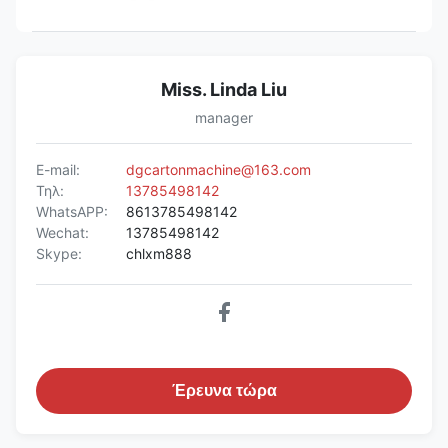
Miss. Linda Liu
manager
E-mail:
dgcartonmachine@163.com
Τηλ:
13785498142
WhatsAPP:
8613785498142
Wechat:
13785498142
Skype:
chlxm888
Έρευνα τώρα