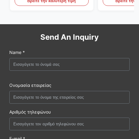
Βρείτε την καλύτερη τιμή
Βρείτε την 
Send An Inquiry
Name *
Ονομασία εταιρείας
Αριθμός τηλεφώνου
E-mail *