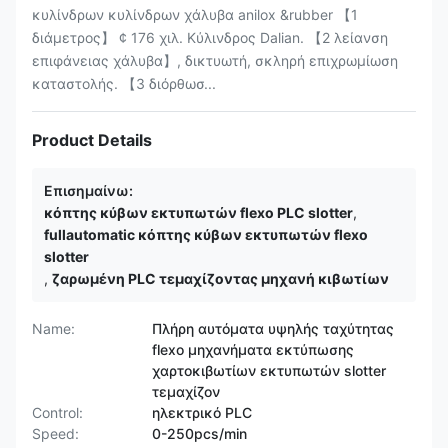
κυλίνδρων κυλίνδρων χάλυβα anilox &rubber 【1
διάμετρος】 ¢ 176 χιλ. Κύλινδρος Dalian. 【2 λείανση
επιφάνειας χάλυβα】, δικτυωτή, σκληρή επιχρωμίωση
καταστολής. 【3 διόρθωσ...
Product Details
Επισημαίνω:
κόπτης κύβων εκτυπωτών flexo PLC slotter
,
fullautomatic κόπτης κύβων εκτυπωτών flexo
slotter
,
ζαρωμένη PLC τεμαχίζοντας μηχανή κιβωτίων
Name:
Πλήρη αυτόματα υψηλής ταχύτητας
flexo μηχανήματα εκτύπωσης
χαρτοκιβωτίων εκτυπωτών slotter
τεμαχίζον
Control:
ηλεκτρικό PLC
Speed:
0-250pcs/min