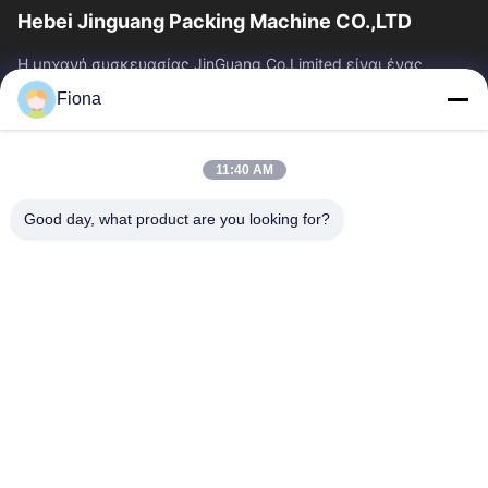
Hebei Jinguang Packing Machine CO.,LTD
Η μηχανή συσκευασίας JinGuang Co.Limited είναι ένας
επαγγελματικός ζαρωμένος εξοπλισμός εκτύπωσης
Fiona
χαρτοκιβωτίων και σχετικά μηχανήματα για την...
Γρήγοροι Σύνδεσμοι
11:40 AM
Σπίτι
Προϊόντα
Περίπου Εμείς
Γύρος Εργοστασίων
Good day, what product are you looking for?
Ποιοτικός Έλεγχος
Μας Ελάτε Σε Επαφή Με
Ειδήσεις
Επικοινωνήστε Μαζί Μας
86--13785498142
86-317-5202033
dgcartonmachine@163.com