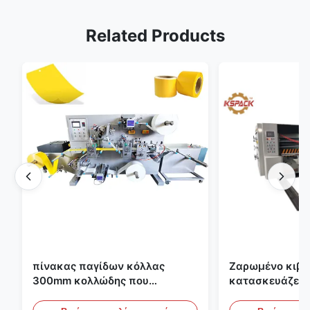
Related Products
πίνακας παγίδων κόλλας
Ζαρωμένο κιβώ
300mm κολλώδης που
κατασκευάζει 
κατασκευάζει τη μηχανή για τη
εκτύπωσης Fle
γεωργία
το ζαρωμένο χ