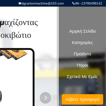
dgcartonmachine@163.com
86--13785498142
αχίζοντας
τοκιβώτιο
Αρχική Σελίδα
Κατηγορίες
Προϊόντα
Πόροι
Σχετικά Με Εμάς
Λάβετε προσφορά