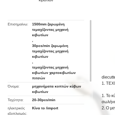
butto
Επισημαίνω
1500mm ζαρωμένη
τεμαχίζοντας μηχανή
κιβωτίων
,
30pcs/min ζαρωμένη
τεμαχίζοντας μηχανή
κιβωτίων
,
τεμαχίζοντας μηχανή
κιβωτίων χαρτοκιβωτίων
diecut
πιτσών
1.
ΤΕΧ
Όνομα
μηχανήματα κοπτών κύβων
κιβωτίων
1. Το κ
Ταχύτητα
20-30pcs/min
σωλήνα 
2. Ο μ
ηλεκτρικός
Κίνα το /import
εξοπλισμός