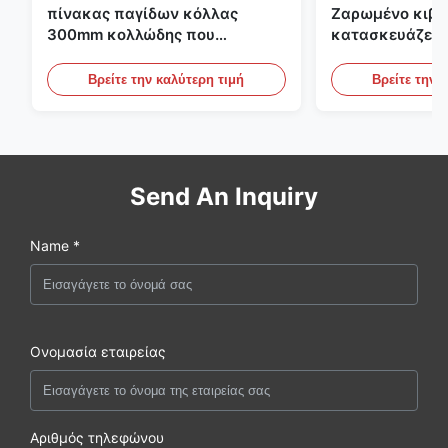
πίνακας παγίδων κόλλας
Ζαρωμένο κιβώ
300mm κολλώδης που
κατασκευάζει 
κατασκευάζει τη μηχανή για τη
εκτύπωσης Fle
γεωργία
το ζαρωμένο χ
Βρείτε την καλύτερη τιμή
Βρείτε την 
Send An Inquiry
Name *
Ονομασία εταιρείας
Αριθμός τηλεφώνου