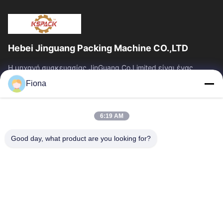
Hebei Jinguang Packing Machine CO.,LTD
Η μηχανή συσκευασίας JinGuang Co.Limited είναι ένας
επαγγελματικός ζαρωμένος εξοπλισμός εκτύπωσης
Fiona
χαρτοκιβωτίων και σχετικά μηχανήματα για την...
Γρήγοροι Σύνδεσμοι
6:19 AM
Σπίτι
Προϊόντα
Περίπου Εμείς
Γύρος Εργοστασίων
Good day, what product are you looking for?
Ποιοτικός Έλεγχος
Μας Ελάτε Σε Επαφή Με
Ειδήσεις
Επικοινωνήστε Μαζί Μας
86--13785498142
86-317-5202033