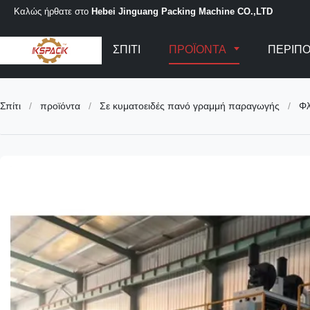
Καλώς ήρθατε στο
Hebei Jinguang Packing Machine CO.,LTD
ΣΠΊΤΙ
ΠΡΟΪΌΝΤΑ
ΠΕΡΊΠΟ
Σπίτι
/
προϊόντα
/
Σε κυματοειδές πανό γραμμή παραγωγής
/
Φλ