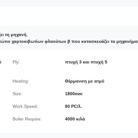
ει τη μηχανή
,
βώτιο χαρτοκιβωτίων φλαούτων β που κατασκευάζει τα μηχανήμα
ύ
Ply:
πτυχή 3 και πτυχή 5
Heating:
Θέρμανση με ατμό
Size:
1800mm
Work Speed:
80 PC/λ.
Boiler Require:
4000 κιλά