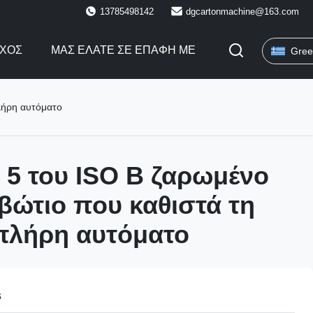
13785498142
dgcartonmachine@163.com
ΓΧΟΣ
ΜΑΣ ΕΛΆΤΕ ΣΕ ΕΠΑΦΉ ΜΕ
Gree
λήρη αυτόματο
 5 του ISO Β ζαρωμένο
βώτιο που καθιστά τη
πλήρη αυτόματο
s