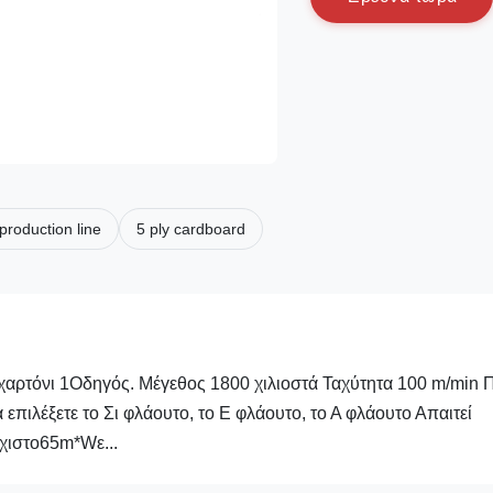
production line
5 ply cardboard
χαρτόνι 1Οδηγός. Μέγεθος 1800 χιλιοστά Ταχύτητα 100 m/min Π
επιλέξετε το Σι φλάουτο, το Ε φλάουτο, το Α φλάουτο Απαιτεί
άχιστο65m*Wε...