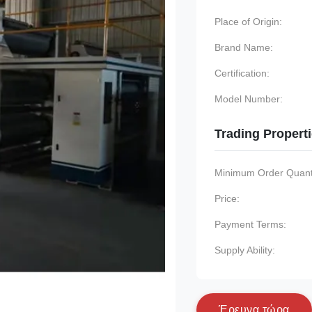
Place of Origin:
Brand Name:
Certification:
Model Number:
Trading Propert
Minimum Order Quanti
Price:
Payment Terms:
Supply Ability:
Έ
ρ
ε
υ
ν
α
τ
ώ
ρ
α