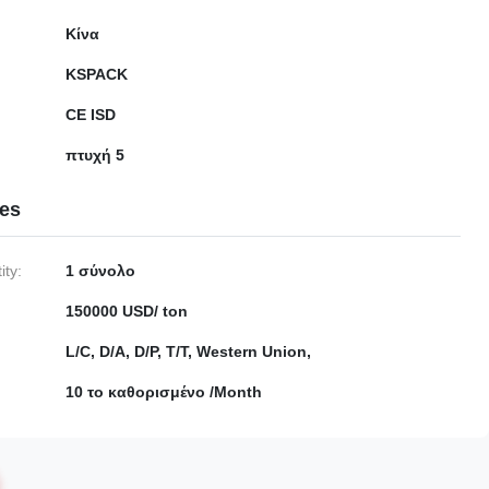
Κίνα
KSPACK
CE ISD
πτυχή 5
ies
ty:
1 σύνολο
150000 USD/ ton
L/C, D/A, D/P, T/T, Western Union,
10 το καθορισμένο /Month