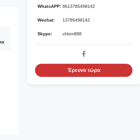
WhatsAPP:
8613785498142
Wechat:
13785498142
Skype:
chlxm888
τα
Έρευνα τώρα