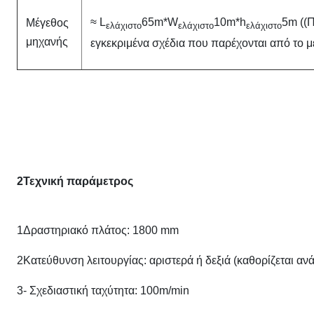
≈ L
65m*W
10m*h
5m ((Π
Μέγεθος
ελάχιστο
ελάχιστο
ελάχιστο
μηχανής
εγκεκριμένα σχέδια που παρέχονται από το μ
2Τεχνική παράμετρος
1Δραστηριακό πλάτος: 1800 mm
2Κατεύθυνση λειτουργίας: αριστερά ή δεξιά (καθορίζεται αν
3- Σχεδιαστική ταχύτητα: 100m/min