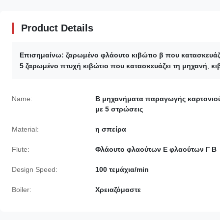
Product Details
Επισημαίνω:
ζαρωμένο φλάουτο κιβώτιο β που κατασκευάζ
5 ζαρωμένο πτυχή κιβώτιο που κατασκευάζει τη μηχανή
,
κι
Name:
Β μηχανήματα παραγωγής καρτονιο
με 5 στρώσεις
Material:
η σπείρα
Flute:
Φλάουτο φλαούτων Ε φλαούτων Γ Β
Design Speed:
100 τεμάχια/min
Boiler:
Χρειαζόμαστε