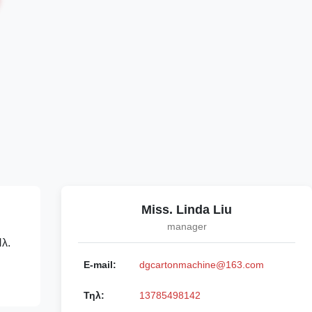
Miss. Linda Liu
manager
λ.
E-mail:
dgcartonmachine@163.com
Τηλ:
13785498142