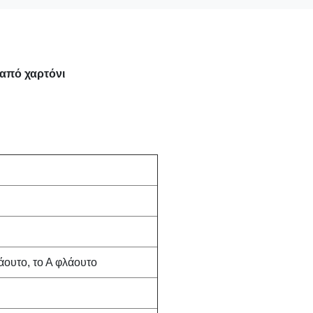
από χαρτόνι
λάουτο, το Α φλάουτο