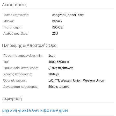
Λεπτομέρειες
Τόπος καταγωγής:
cangzhou, hebei, Κίνα
Μάρκα:
kspack
Πιστοποίηση:
ISO,CE
Αριθμό μοντέλου:
ZXJ
Πληρωμής & Αποστολής Όροι
Ποσότητα παραγγελίας min:
1set
Τιμή:
4000-6500usd
Συσκευασία λεπτομέρειες:
ξύλινη περίπτωση
Χρόνος παράδοσης:
20days
Όροι πληρωμής:
L/C, T/T, Western Union, Western Union
Δυνατότητα προσφοράς:
50sets το μήνα
περιγραφή
μηχανή φακέλλων κιβωτίων gluer