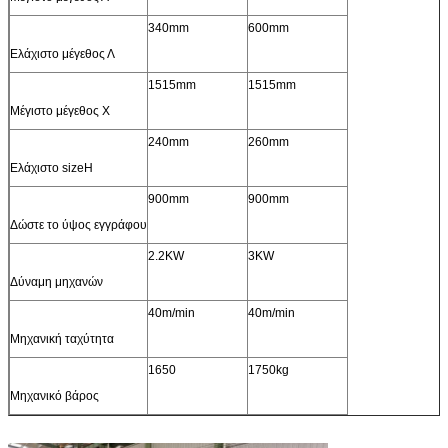
340mm
600mm
Ελάχιστο μέγεθος Λ
1515mm
1515mm
Μέγιστο μέγεθος Χ
240mm
260mm
Ελάχιστο sizeH
900mm
900mm
Δώστε το ύψος εγγράφου
2.2KW
3KW
Δύναμη μηχανών
40m/min
40m/min
Μηχανική ταχύτητα
1650
1750kg
Μηχανικό βάρος