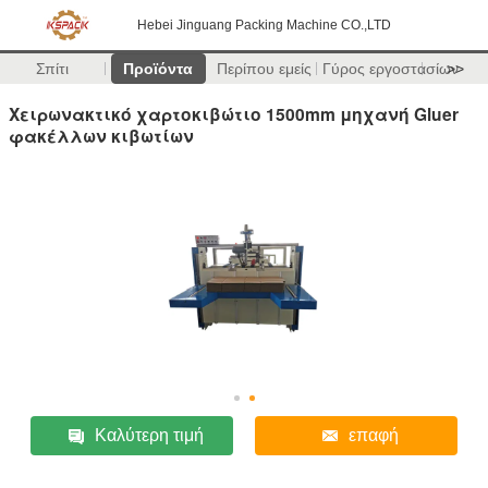
Hebei Jinguang Packing Machine CO.,LTD
Σπίτι
Προϊόντα
Περίπου εμείς
Γύρος εργοστασίων
>>
Χειρωνακτικό χαρτοκιβώτιο 1500mm μηχανή Gluer
φακέλλων κιβωτίων
Καλύτερη τιμή
επαφή