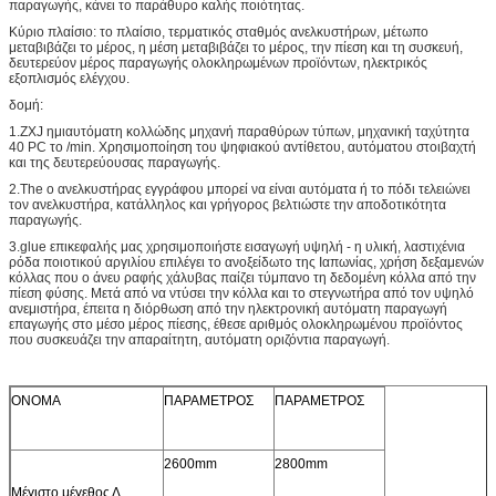
παραγωγής, κάνει το παράθυρο καλής ποιότητας.
Κύριο πλαίσιο: το πλαίσιο, τερματικός σταθμός ανελκυστήρων, μέτωπο
μεταβιβάζει το μέρος, η μέση μεταβιβάζει το μέρος, την πίεση και τη συσκευή,
δευτερεύον μέρος παραγωγής ολοκληρωμένων προϊόντων, ηλεκτρικός
εξοπλισμός ελέγχου.
δομή:
1.ZXJ ημιαυτόματη κολλώδης μηχανή παραθύρων τύπων, μηχανική ταχύτητα
40 PC το /min. Χρησιμοποίηση του ψηφιακού αντίθετου, αυτόματου στοιβαχτή
και της δευτερεύουσας παραγωγής.
2.The ο ανελκυστήρας εγγράφου μπορεί να είναι αυτόματα ή το πόδι τελειώνει
τον ανελκυστήρα, κατάλληλος και γρήγορος βελτιώστε την αποδοτικότητα
παραγωγής.
3.glue επικεφαλής μας χρησιμοποιήστε εισαγωγή υψηλή - η υλική, λαστιχένια
ρόδα ποιοτικού αργιλίου επιλέγει το ανοξείδωτο της Ιαπωνίας, χρήση δεξαμενών
κόλλας που ο άνευ ραφής χάλυβας παίζει τύμπανο τη δεδομένη κόλλα από την
πίεση φύσης. Μετά από να ντύσει την κόλλα και το στεγνωτήρα από τον υψηλό
ανεμιστήρα, έπειτα η διόρθωση από την ηλεκτρονική αυτόματη παραγωγή
επαγωγής στο μέσο μέρος πίεσης, έθεσε αριθμός ολοκληρωμένου προϊόντος
που συσκευάζει την απαραίτητη, αυτόματη οριζόντια παραγωγή.
ΟΝΟΜΑ
ΠΑΡΑΜΕΤΡΟΣ
ΠΑΡΑΜΕΤΡΟΣ
2600mm
2800mm
Μέγιστο μέγεθος Λ