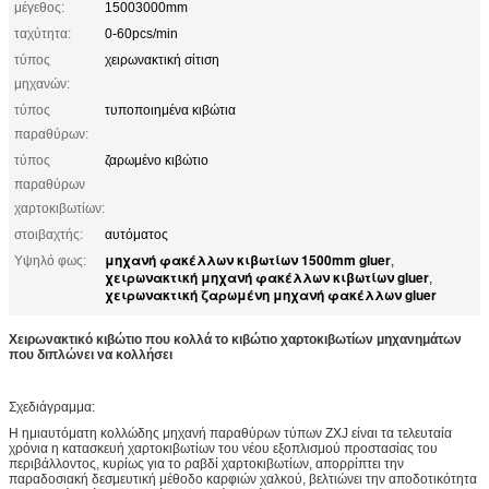
μέγεθος:
15003000mm
ταχύτητα:
0-60pcs/min
τύπος
χειρωνακτική σίτιση
μηχανών:
τύπος
τυποποιημένα κιβώτια
παραθύρων:
τύπος
ζαρωμένο κιβώτιο
παραθύρων
χαρτοκιβωτίων:
στοιβαχτής:
αυτόματος
μηχανή φακέλλων κιβωτίων 1500mm gluer
Υψηλό φως:
,
χειρωνακτική μηχανή φακέλλων κιβωτίων gluer
,
χειρωνακτική ζαρωμένη μηχανή φακέλλων gluer
Χειρωνακτικό κιβώτιο που κολλά το κιβώτιο χαρτοκιβωτίων μηχανημάτων
που διπλώνει να κολλήσει
Σχεδιάγραμμα:
Η ημιαυτόματη κολλώδης μηχανή παραθύρων τύπων ZXJ είναι τα τελευταία
χρόνια η κατασκευή χαρτοκιβωτίων του νέου εξοπλισμού προστασίας του
περιβάλλοντος, κυρίως για το ραβδί χαρτοκιβωτίων, απορρίπτει την
παραδοσιακή δεσμευτική μέθοδο καρφιών χαλκού, βελτιώνει την αποδοτικότητα