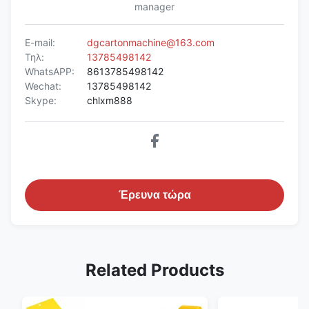
manager
E-mail:
dgcartonmachine@163.com
Τηλ:
13785498142
WhatsAPP:
8613785498142
Wechat:
13785498142
Skype:
chlxm888
Έρευνα τώρα
Related Products