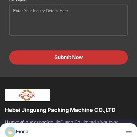
Submit Now
Hebei Jinguang Packing Machine CO.,LTD
Η μηχανή συσκευασίας JinGuang Co.Limited είναι ένας
επαγγελματικός ζαρωμένος εξοπλισμός εκτύπωσης
Fiona
χαρτοκιβωτίων και σχετικά μηχανήματα για την...