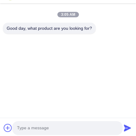
Γρήγοροι Σύνδεσμοι
3:05 AM
Σπίτι
Προϊόντα
Περίπου Εμείς
Γύρος Εργοστασίων
Good day, what product are you looking for?
Ποιοτικός Έλεγχος
Μας Ελάτε Σε Επαφή Με
Ειδήσεις
Επικοινωνήστε Μαζί Μας
86--13785498142
86-317-5202033
dgcartonmachine@163.com
Δικαιώματα πνευματικής ιδιοκτησίας © 2018-2026 Hebei Jinguang
Packing Machine CO.,LTD. Όλα τα δικαιώματα διατηρούνται.