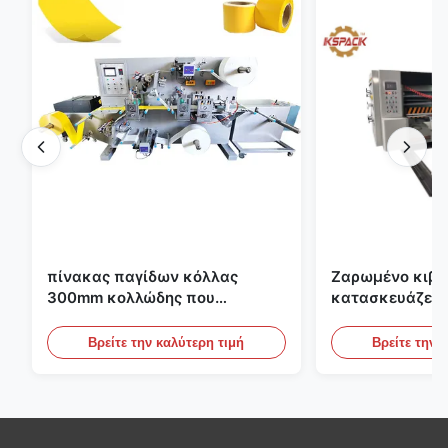
πίνακας παγίδων κόλλας
Ζαρωμένο κιβώ
300mm κολλώδης που
κατασκευάζει 
κατασκευάζει τη μηχανή για τη
εκτύπωσης Fle
γεωργία
το ζαρωμένο χ
Βρείτε την καλύτερη τιμή
Βρείτε την 