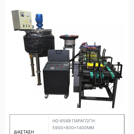
HG-858B ΠΑΡΑΓΩΓΉ:
5900×800×1400MM
ΔΙΑΣΤΑΣΗ