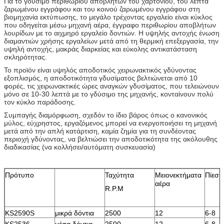
Για το γδύσιμο περιθωρίου αποβλήτων του χαρτονιού, του λεπτά
ζαρωμένου εγγράφου και του κοινού ζαρωμένου εγγράφου στη
βιομηχανία εκτύπωσης, το μεγάλο τρέχοντας εργαλείο είναι κύκλος
που οδηγείται μέσω μηχανή αέρα, έγγραφο περιθωρίου αποβλήτων
λουρίδων με το αιχμηρό εργαλείο δοντιών. Η υψηλής αντοχής ένωση
διαμαντιών χρήσης εργαλείων μετά από τη θερμική επεξεργασία, την
υψηλή αντοχής, μακράς διαρκείας και εύκολης αντικατάσταση
σκληρότητας.
Το προϊόν είναι υψηλός αποδοτικός χειρωνακτικός γδύνοντας
εξοπλισμός, η αποδοτικότητα γδυσίματος βελτιώνεται από 10
φορές, τις χειρωνακτικές ώρες αναγκών γδυσίματος, που τελειώνουν
μόνο σε 10-30 λεπτά με το γδύσιμο της μηχανής, κονταίνουν πολύ
τον κύκλο παράδοσης.
Συμπαγής διαμόρφωση, σχεδόν το ίδιο βάρος όπως ο κανονικός
μύλος, εύχρηστος, εργαζόμενος μπορεί να ενεργοποιήσει τη μηχανή
μετά από την απλή κατάρτιση, καμία ζημία για τη συνδέοντας
περιοχή γδύνοντας, να βελτιώσει την αποδοτικότητα της ακόλουθης
διαδικασίας (να κολλήσει/αυτόματη συσκευασία)
Πρότυπο
Ταχύτητα
Μειονεκτήματα
Πίεση
αέρα
R.P.M
KS2590S
μικρά δόντια
2500
12
6-8
KS2536
μέσα δόντια
2500
12
6-8