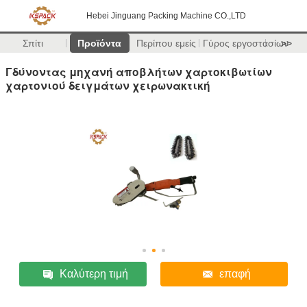
Hebei Jinguang Packing Machine CO.,LTD
Σπίτι
Προϊόντα
Περίπου εμείς
Γύρος εργοστασίων
>>
Γδύνοντας μηχανή αποβλήτων χαρτοκιβωτίων
χαρτονιού δειγμάτων χειρωνακτική
Καλύτερη τιμή
επαφή