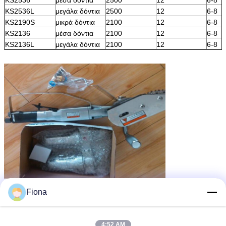
KS2536L
μεγάλα δόντια
2500
12
6-8
KS2190S
μικρά δόντια
2100
12
6-8
KS2136
μέσα δόντια
2100
12
6-8
KS2136L
μεγάλα δόντια
2100
12
6-8
waste stripping machine
Ετικέττες:
,
Fiona
carton waste stripping machine
paper stripping machine
,
Αποκτήστε την καλύτερη τιμή για
4:52 AM