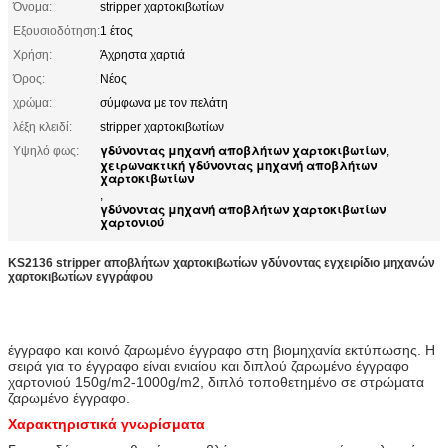
Όνομα:
stripper χαρτοκιβωτίων
Εξουσιοδότηση:
1 έτος
Χρήση:
Άχρηστα χαρτιά
Όρος:
Νέος
χρώμα:
σύμφωνα με τον πελάτη
λέξη κλειδί:
stripper χαρτοκιβωτίων
γδύνοντας μηχανή αποβλήτων χαρτοκιβωτίων
Υψηλό φως:
,
χειρωνακτική γδύνοντας μηχανή αποβλήτων
χαρτοκιβωτίων
,
γδύνοντας μηχανή αποβλήτων χαρτοκιβωτίων
χαρτονιού
KS2136 stripper αποβλήτων χαρτοκιβωτίων γδύνοντας εγχειρίδιο μηχανών
χαρτοκιβωτίων εγγράφου
έγγραφο και κοινό ζαρωμένο έγγραφο στη βιομηχανία εκτύπωσης. Η
σειρά για το έγγραφο είναι ενιαίου και διπλού ζαρωμένο έγγραφο
χαρτονιού 150g/m2-1000g/m2, διπλό τοποθετημένο σε στρώματα
ζαρωμένο έγγραφο.
Χαρακτηριστικά γνωρίσματα