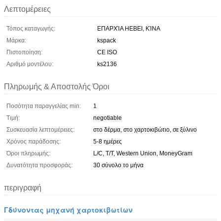
Λεπτομέρειες
Τόπος καταγωγής:
ΕΠΑΡΧΊΑ HEBEI, ΚΊΝΑ
Μάρκα:
kspack
Πιστοποίηση:
CE ISO
Αριθμό μοντέλου:
ks2136
Πληρωμής & Αποστολής Όροι
Ποσότητα παραγγελίας min:
1
Τιμή:
negotiable
Συσκευασία λεπτομέρειες:
στο δέρμα, στο χαρτοκιβώτιο, σε ξύλινο
Χρόνος παράδοσης:
5-8 ημέρες
Όροι πληρωμής:
L/C, T/T, Western Union, MoneyGram
Δυνατότητα προσφοράς:
30 σύνολο το μήνα
περιγραφή
Γδύνοντας μηχανή χαρτοκιβωτίων