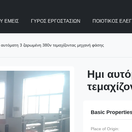
Υ ΕΜΕΊΣ
ΓΎΡΟΣ ΕΡΓΟΣΤΑΣΊΩΝ
ΠΟΙΟΤΙΚΌΣ ΈΛΕ
 αυτόματη 3 ζαρωμένη 380v τεμαχίζοντας μηχανή φάσης
Ημι αυτό
τεμαχίζ
Basic Propertie
Place of Origin: