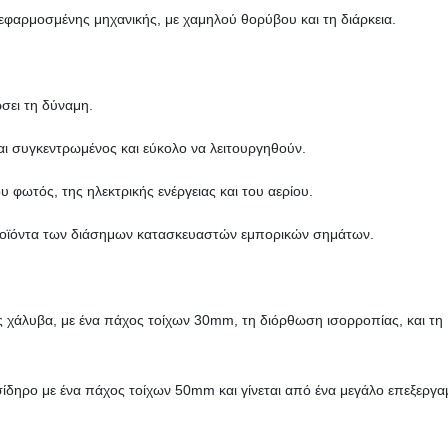
εφαρμοσμένης μηχανικής, με χαμηλού θορύβου και τη διάρκεια.
ώσει τη δύναμη.
και συγκεντρωμένος και εύκολο να λειτουργηθούν.
 φωτός, της ηλεκτρικής ενέργειας και του αερίου.
 προϊόντα των διάσημων κατασκευαστών εμπορικών σημάτων.
ς χάλυβα, με ένα πάχος τοίχων 30mm, τη διόρθωση ισορροπίας, και τη
σίδηρο με ένα πάχος τοίχων 50mm και γίνεται από ένα μεγάλο επεξεργα