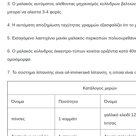
3. Ο μαλακός αυτόματος αλέθοντας μηχανισμός κυλίνδρων βελτιώνε
μπορεί να αλεστεί 3-4 φορές.
4. Η αυτόματη αποζημίωση ταχύτητας γραμμών εξασφαλίζει ότι το μ
5. Εισαγόμενο λαστιχένιο μανίκι μαλακός-περικοπών πολυουρεθάνιο
6. Ο μαλακός κύλινδρος έκκεντρο-τύπων κινείται οριζόντια κατά 40
ομοιόμορφα.
7. Το σύστημα λίπανσης είναι oil-immersed λίπανση, η οποία είναι
Κατάλογος μερών
Όνομα
Ποσότητα
Όνομα
γαλλικό κλειδί 12
πένσες
1 κομμάτι
ίντσας