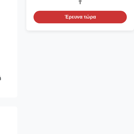
Έρευνα τώρα
ή