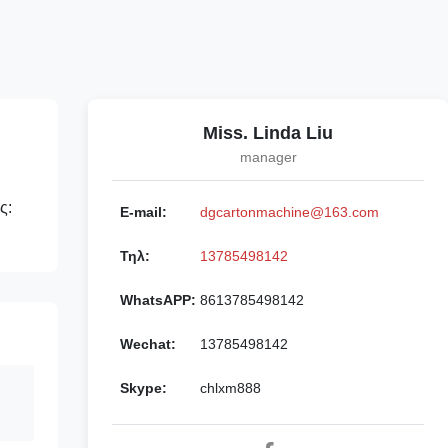
Miss. Linda Liu
manager
ς:
E-mail:
dgcartonmachine@163.com
Τηλ:
13785498142
WhatsAPP:
8613785498142
Wechat:
13785498142
Skype:
chlxm888