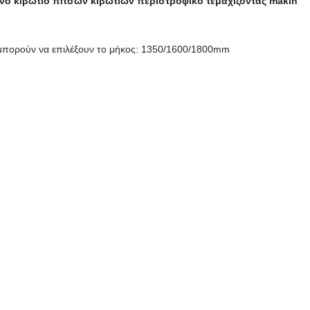
ο κιβώτιο πιτσών κιβωτίων περιστροφικό τεμαχίζοντας makin
πορούν να επιλέξουν το μήκος: 1350/1600/1800mm