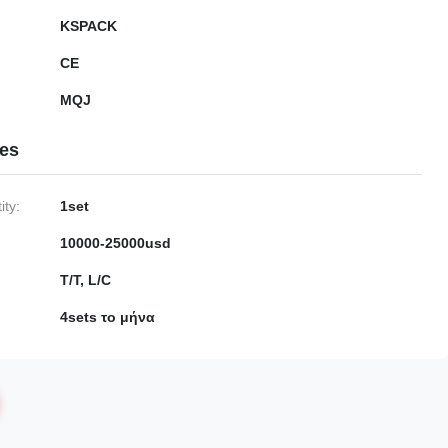
KSPACK
CE
MQJ
ies
ty:
1set
10000-25000usd
T/T, L/C
4sets το μήνα