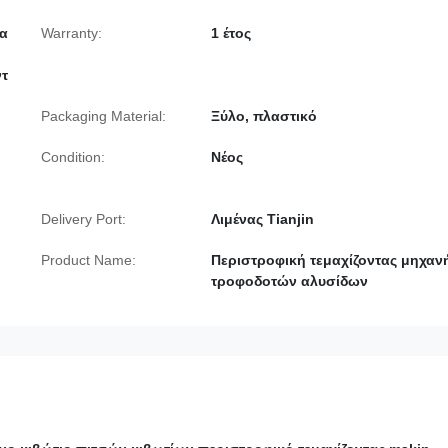
τα
Warranty:
1 έτος
ντ
Packaging Material:
Ξύλο, πλαστικό
Condition:
Νέος
Delivery Port:
Λιμένας Tianjin
Product Name:
Περιστροφική τεμαχίζοντας μηχαν
τροφοδοτών αλυσίδων