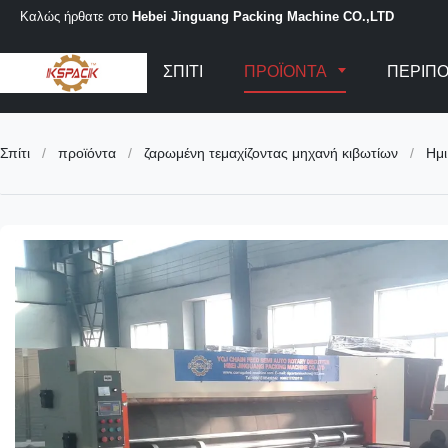
Καλώς ήρθατε στο
Hebei Jinguang Packing Machine CO.,LTD
ΣΠΊΤΙ
ΠΡΟΪΌΝΤΑ
ΠΕΡΊΠΟ
Σπίτι
/
προϊόντα
/
ζαρωμένη τεμαχίζοντας μηχανή κιβωτίων
/
Ημι