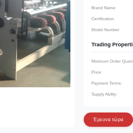
Brand Name:
Certification:
Model Number:
Trading Propert
Minimum Order Quanti
Price:
Payment Terms:
Supply Ability:
Έ
ρ
ε
υ
ν
α
τ
ώ
ρ
α