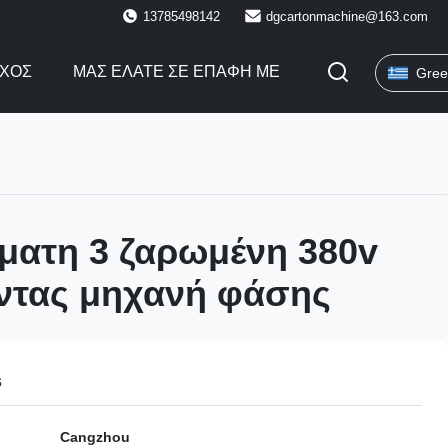
13785498142
dgcartonmachine@163.com
ΓΧΟΣ
ΜΑΣ ΕΛΆΤΕ ΣΕ ΕΠΑΦΉ ΜΕ
Gree
ματη 3 ζαρωμένη 380v
οντας μηχανή φάσης
s
Cangzhou