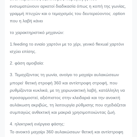
ενσωματώνουν αρκετοί διαδικασία όπως η κοπή της γωνίας,
γραμμή πτυχών και ο τεμαχισμός του δευτερεύοντος .option
που η λαβή κάνει
το χαρακτηριστικό μηχανών:
1.feeding το ενιαίο χαρτόνι με το χέρι, γενικό flexual χαρτόνι
ισχύει επίσης.
2. φάση αμοιβαία:
3. Τεμαχίζοντας τη γωνία, ανοίγει το μαχαίρι αυλακώσεων
.
μπορεί
θετική στροφή 360 και αντίστροφη στροφή, που
ρυθμίζονται κυκλικά, με τη χειρωνακτική λαβή, κατάλληλη να
προσαρμοστεί, αξιόπιστος στην κλειδαριά και την ανοικτή
αυλάκωση ακριβώς, τη λειτουργία ρύθμισης που σχεδιάζεται
συμπαγώς ανθεκτική και μακριά χρησιμοποιώντας ζωή.
4.
ηλεκτρική ενέργεια φάσης:
.
Το ανοικτό μαχαίρι 360 αυλακώσεων
θετική και αντίστροφη