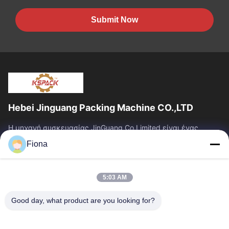
Submit Now
Hebei Jinguang Packing Machine CO.,LTD
Η μηχανή συσκευασίας JinGuang Co.Limited είναι ένας
επαγγελματικός ζαρωμένος εξοπλισμός εκτύπωσης
Fiona
χαρτοκιβωτίων και σχετικά μηχανήματα για την...
Γρήγοροι Σύνδεσμοι
5:03 AM
Σπίτι
Προϊόντα
Περίπου Εμείς
Γύρος Εργοστασίων
Good day, what product are you looking for?
Ποιοτικός Έλεγχος
Μας Ελάτε Σε Επαφή Με
Ειδήσεις