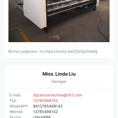
Βίντεο μηχανών: το https://youtu.be/ChzXjzImwdg
Miss. Linda Liu
manager
E-mail:
dgcartonmachine@163.com
Τηλ:
13785498142
WhatsAPP:
8613785498142
Wechat:
13785498142
Skype:
chlxm888