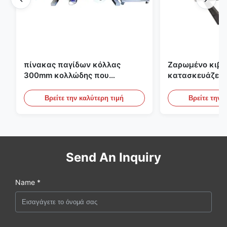
πίνακας παγίδων κόλλας
Ζαρωμένο κιβώ
300mm κολλώδης που
κατασκευάζει 
κατασκευάζει τη μηχανή για τη
εκτύπωσης Fle
γεωργία
το ζαρωμένο χ
Βρείτε την καλύτερη τιμή
Βρείτε την 
Send An Inquiry
Name *