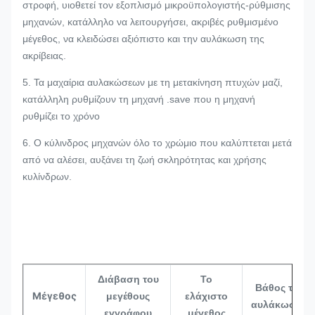
στροφή, υιοθετεί τον εξοπλισμό μικροϋπολογιστής-ρύθμισης
μηχανών, κατάλληλο να λειτουργήσει, ακριβές ρυθμισμένο
μέγεθος, να κλειδώσει αξιόπιστο και την αυλάκωση της
ακρίβειας.
5.
Τα μαχαίρια αυλακώσεων με τη μετακίνηση πτυχών μαζί,
κατάλληλη ρυθμίζουν τη μηχανή .save που η μηχανή
ρυθμίζει το χρόνο
6. Ο κύλινδρος μηχανών όλο το χρώμιο που καλύπτεται μετά
από να αλέσει, αυξάνει τη ζωή σκληρότητας και χρήσης
κυλίνδρων.
Διάβαση του
Το
Βάθος της
Μέγεθος
μεγέθους
ελάχιστο
αυλάκωσης
εγγράφου
μέγεθος