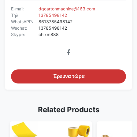
E-mail:
dgcartonmachine@163.com
Τηλ:
13785498142
WhatsAPP:
8613785498142
Wechat:
13785498142
Skype:
chlxm888
Έρευνα τώρα
Related Products