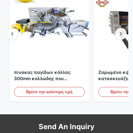
πίνακας παγίδων κόλλας
Ζαρωμένο κιβώ
300mm κολλώδης που
κατασκευάζει 
κατασκευάζει τη μηχανή για τη
εκτύπωσης Fle
γεωργία
το ζαρωμένο χ
Βρείτε την καλύτερη τιμή
Βρείτε την 
Send An Inquiry