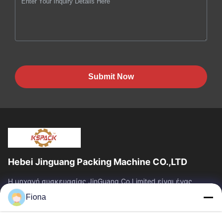
Submit Now
Hebei Jinguang Packing Machine CO.,LTD
Η μηχανή συσκευασίας JinGuang Co.Limited είναι ένας
επαγγελματικός ζαρωμένος εξοπλισμός εκτύπωσης
Fiona
χαρτοκιβωτίων και σχετικά μηχανήματα για την...
Γρήγοροι Σύνδεσμοι