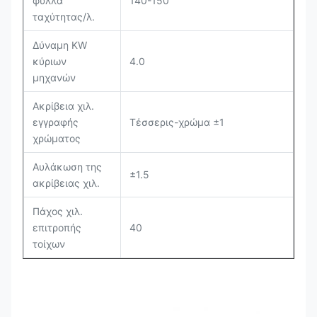
φύλλα
140-150
ταχύτητας/λ.
Δύναμη KW
κύριων
4.0
μηχανών
Ακρίβεια χιλ.
εγγραφής
Τέσσερις-χρώμα ±1
χρώματος
Αυλάκωση της
±1.5
ακρίβειας χιλ.
Πάχος χιλ.
επιτροπής
40
τοίχων