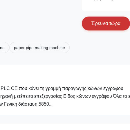
Έ
ρ
ε
υ
ν
α
τ
ώ
ρ
α
ine
paper pipe making machine
 PLC CE που κάνει τη γραμμή παραγωγής κώνων εγγράφου
χανή μετέπειτα επεξεργασίας Είδος κώνων εγγράφου Όλα τα ε
 Γενική διάσταση 5850...