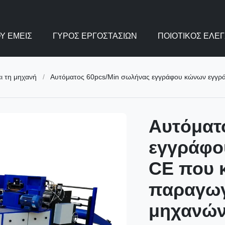
Υ ΕΜΕΊΣ
ΓΎΡΟΣ ΕΡΓΟΣΤΑΣΊΩΝ
ΠΟΙΟΤΙΚΌΣ ΈΛΕ
ι τη μηχανή
/
Αυτόματος 60pcs/Min σωλήνας εγγράφου κώνων εγγράφ
Αυτόματ
εγγράφο
CE που κ
παραγωγ
μηχανώ