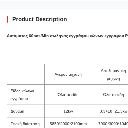
Product Description
Αυτόματος 60pcs/Min σωλήνας εγγράφου κώνων εγγράφου 
Αποξηραντική
Άνεμος μηχανή
μηχανή
Είδος κώνων
Όλα τα είδη
Όλα τα είδη
εγγράφου
Δύναμη
12kw
3.3+18=21.3kw
Γενική διάσταση
5850*2000*2100mm
7900*3000*104