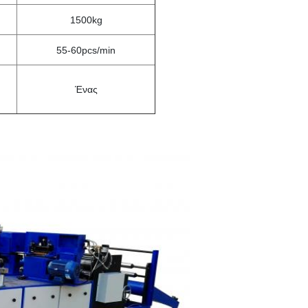
1500kg
55-60pcs/min
Ένας