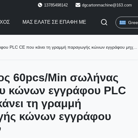
13785498142
dgcartonmachine@163.com
ΓΧΟΣ
ΜΑΣ ΕΛΆΤΕ ΣΕ ΕΠΑΦΉ ΜΕ
Gree
ου PLC CE που κάνει τη γραμμή παραγωγής κώνων εγγράφου μηχανών
ος 60pcs/Min σωλήνας
υ κώνων εγγράφου PLC
άνει τη γραμμή
ής κώνων εγγράφου
ν