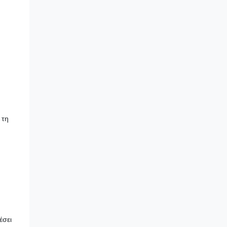
 τη
έσει