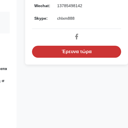
Wechat:
13785498142
Skype:
chlxm888
Έρευνα τώρα
ματα
η σ