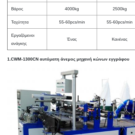
Βάρος
4000kg
2500kg
Ταχύτητα
55-60pcs/min
55-60pcs/min
Εργαζόμενοι
Ένας
Κανένας
ανάγκης
1.CWM-1300CN αυτόματη άνεμος μηχανή κώνων εγγράφου