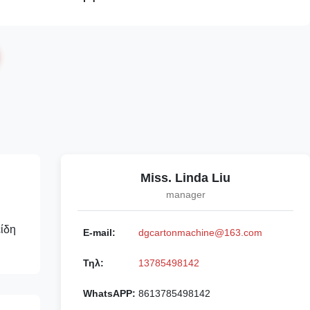
Miss. Linda Liu
manager
ίδη
E-mail:
dgcartonmachine@163.com
Τηλ:
13785498142
WhatsAPP:
8613785498142