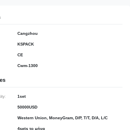
s
Cangzhou
KSPACK
CE
Cwm-1300
ies
ty:
1set
50000USD
Western Union, MoneyGram, D/P, T/T, D/A, L/C
4sets το μήνα