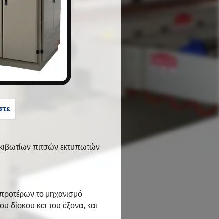
button
στε
ς κιβωτίων πιτσών εκτυπωτών
ν προτέρων το μηχανισμό
υ δίσκου και του άξονα, και