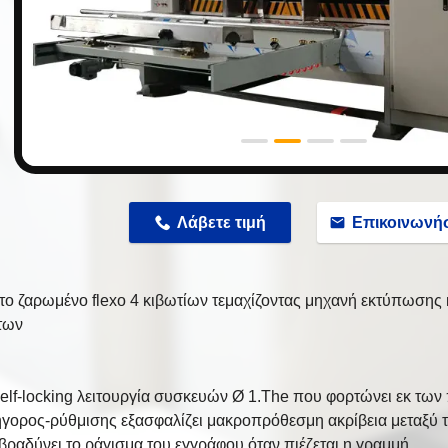
n
Λάβετε τιμή
Επικοινωνή
το ζαρωμένο flexo 4 κιβωτίων τεμαχίζοντας μηχανή εκτύπωση
των
elf-locking λειτουργία συσκευών Ø 1.The που φορτώνει εκ τω
γορος-ρύθμισης εξασφαλίζει μακροπρόθεσμη ακρίβεια μεταξύ το
βραδύνει το ράγισμα του εγγράφου όταν πιέζεται η γραμμή.