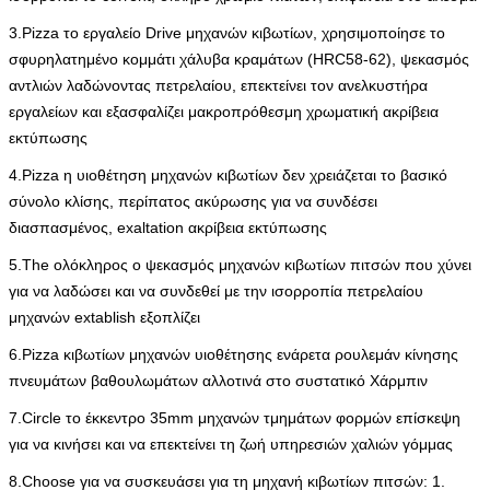
3.Pizza το εργαλείο Drive μηχανών κιβωτίων, χρησιμοποίησε το
σφυρηλατημένο κομμάτι χάλυβα κραμάτων (HRC58-62), ψεκασμός
αντλιών λαδώνοντας πετρελαίου, επεκτείνει τον ανελκυστήρα
εργαλείων και εξασφαλίζει μακροπρόθεσμη χρωματική ακρίβεια
εκτύπωσης
4.Pizza η υιοθέτηση μηχανών κιβωτίων δεν χρειάζεται το βασικό
σύνολο κλίσης, περίπατος ακύρωσης για να συνδέσει
διασπασμένος, exaltation ακρίβεια εκτύπωσης
5.The ολόκληρος ο ψεκασμός μηχανών κιβωτίων πιτσών που χύνει
για να λαδώσει και να συνδεθεί με την ισορροπία πετρελαίου
μηχανών extablish εξοπλίζει
6.Pizza κιβωτίων μηχανών υιοθέτησης ενάρετα ρουλεμάν κίνησης
πνευμάτων βαθουλωμάτων αλλοτινά στο συστατικό Χάρμπιν
7.Circle το έκκεντρο 35mm μηχανών τμημάτων φορμών επίσκεψη
για να κινήσει και να επεκτείνει τη ζωή υπηρεσιών χαλιών γόμμας
8.Choose για να συσκευάσει για τη μηχανή κιβωτίων πιτσών: 1.