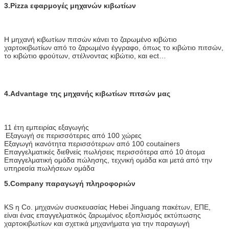
3.Pizza εφαρμογές μηχανών κιβωτίων
Η μηχανή κιβωτίων πιτσών κάνει το ζαρωμένο κιβώτιο
χαρτοκιβωτίων από το ζαρωμένο έγγραφο, όπως το κιβώτιο πιτσών,
το κιβώτιο φρούτων, στέλνοντας κιβώτιο, και ect…
4.Advantage της μηχανής κιβωτίων πιτσών μας
11 έτη εμπειρίας εξαγωγής
Εξαγωγή σε περισσότερες από 100 χώρες
Εξαγωγή ικανότητα περισσότερων από 100 coutainers
Επαγγελματικές διεθνείς πωλήσεις περισσότερα από 10 άτομα
Επαγγελματική ομάδα πώλησης, τεχνική ομάδα και μετά από την
υπηρεσία πωλήσεων ομάδα
5.Company παραγωγή πληροφοριών
KS η Co. μηχανών συσκευασίας Hebei Jinguang πακέτων, ΕΠΕ,
είναι ένας επαγγελματικός ζαρωμένος εξοπλισμός εκτύπωσης
χαρτοκιβωτίων και σχετικά μηχανήματα για την παραγωγή