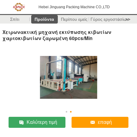
Hebei Jinguang Packing Machine CO.,LTD
Σπίτι
Προϊόντα
Περίπου εμείς
Γύρος εργοστασίων
>>
Χειρωνακτική μηχανή εκτύπωσης κιβωτίων
χαρτοκιβωτίων ζαρωμένη 60pcs/Min
Καλύτερη τιμή
επαφή