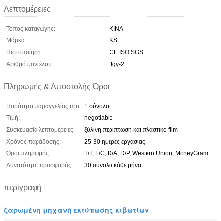
Λεπτομέρειες
Τόπος καταγωγής:
ΚΙΝΑ
Μάρκα:
KS
Πιστοποίηση:
CE ISO SGS
Αριθμό μοντέλου:
Jgy-2
Πληρωμής & Αποστολής Όροι
Ποσότητα παραγγελίας min:
1 σύνολο
Τιμή:
negotiable
Συσκευασία λεπτομέρειες:
ξύλινη περίπτωση και πλαστικό flim
Χρόνος παράδοσης:
25-30 ημέρες εργασίας
Όροι πληρωμής:
T/T, L/C, D/A, D/P, Western Union, MoneyGram
Δυνατότητα προσφοράς:
30 σύνολο κάθε μήνα
περιγραφή
ζαρωμένη μηχανή εκτύπωσης κιβωτίων