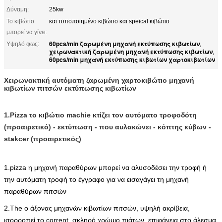
Δύναμη:
25kw
Το κιβώτιο
και τυποποιημένο κιβώτιο και speical κιβώτιο
μπορεί να γίνει:
60pcs/min ζαρωμένη μηχανή εκτύπωσης κιβωτίων
Υψηλό φως:
,
χειρωνακτική ζαρωμένη μηχανή εκτύπωσης κιβωτίων
,
60pcs/min μηχανή εκτύπωσης κιβωτίων χαρτοκιβωτίων
Χειρωνακτική αυτόματη ζαρωμένη χαρτοκιβώτιο μηχανή
κιβωτίων πιτσών εκτύπωσης κιβωτίων
1.Pizza το κιβώτιο machie κτίζει τον αυτόματο τροφοδότη
(προαιρετικό) - εκτύπωση - που αυλακώνει - κόπτης κύβων -
stakcer (προαιρετικός)
1.pizza η μηχανή παραθύρων μπορεί να αλυσοδέσει την τροφή ή
την αυτόματη τροφή το έγγραφο για να εισαγάγει τη μηχανή
παραθύρων πιτσών
2.The ο άξονας μηχανών κιβωτίων πιτσών, υψηλή ακρίβεια,
ισορροπεί το corrent, σκληρό χρώμιο πιάτων, επιφάνεια στο άλεσμα