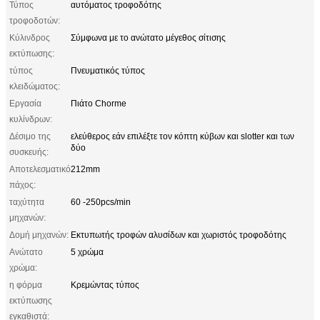
Τύπος
αυτόματος τροφοδότης
τροφοδοτών:
Κύλινδρος
Σύμφωνα με το ανώτατο μέγεθος σίτισης
εκτύπωσης:
τύπος
Πνευματικός τύπος
κλειδώματος:
Εργασία
Πιάτο Chorme
κυλίνδρων:
Δέσιμο της
ελεύθερος εάν επιλέξτε τον κόπτη κύβων και slotter και των
δύο
συσκευής:
Αποτελεσματικό
212mm
πάχος:
ταχύτητα
60 -250pcs/min
μηχανών:
Δομή μηχανών:
Εκτυπωτής τροφών αλυσίδων και χωριστός τροφοδότης
Ανώτατο
5 χρώμα
χρώμα:
η φόρμα
Κρεμώντας τύπος
εκτύπωσης
εγκαθιστά: