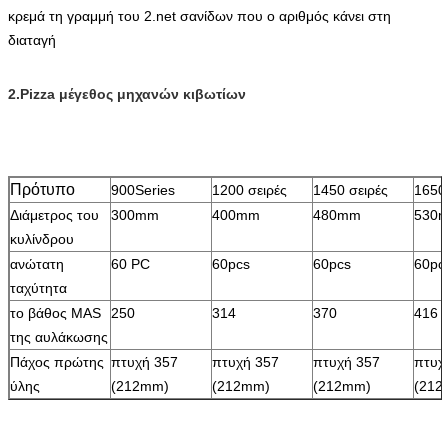
κρεμά τη γραμμή του 2.net σανίδων που ο αριθμός κάνει στη
διαταγή
2.Pizza μέγεθος μηχανών κιβωτίων
Πρότυπο
900Series
1200 σειρές
1450 σειρές
1650
Διάμετρος του
300mm
400mm
480mm
530
κυλίνδρου
ανώτατη
60 PC
60pcs
60pcs
60pc
ταχύτητα
το βάθος MAS
250
314
370
416
της αυλάκωσης
Πάχος πρώτης
πτυχή 357
πτυχή 357
πτυχή 357
πτυχ
ύλης
(212mm)
(212mm)
(212mm)
(212