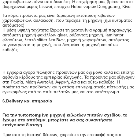
χαρτοκιβωτίων πάνω από δέκα έτη. Η επιχείρησή μας βρίσκεται στο
βιομηχανικό μέρος Lisiwei, επαρχία Hebei νομών Dongguang, Κίνα.
Τα κύρια προϊόντα μας είναι ζαρωμένη εκτύπωση κιβωτίων
χαρτοκιβωτίων, αυλάκωση, που τεμαχίζει τη μηχανή (ημι αυτόματος,
αυτόματος)
Η μέση υψηλή ταχύτητα ζάρωσε τη χαρτονένια γραμμή παραγωγής,
αυτόματη μηχανή φακέλλων gluer, ράβοντας μηχανή, laminator
φλαούτων, λεπτό slitter λεπίδων, μηχανή χωρισμάτων, αυτόματος
συγκεντρώστε τη μηχανή, που δεσμεύει τη μηχανή και ούτω
καθεξής.
Η εγχώρια αγορά πώλησης προϊόντων μας όχι μόνο καλά και επίσης
αφθονία κέρδους της εμπειρίας εξαγωγής. Τα προϊόντα μας εξήγαγαν
στη Ρωσία, Μέση Ανατολή, Αφρική, Ασία και ούτω καθεξής. Η
ποιότητα των προϊόντων και η στάση επιχειρηματικής πίστωσής μας
εγκεκριμένος από το σπίτι πελατών μας και στο κατάστρωμα.
6.Delivery και υπηρεσία
Για την τυποποιημένη μηχανή κιβωτίων πιτσών σχεδίου, το
έχουμε στο απόθεμα. μπορέστε να σας συναντήσετε
επείγουσα διαταγή.
Πριν από τη διαταγή θέσεων, χαιρετίστε την επίσκεψή σας και