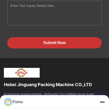
Submit Now
Hebei Jinguang Packing Machine CO.,LTD
Η μηχανή συσκευασίας JinGuang Co.Limited είναι ένας
επαγγελματικός ζαρωμένος εξοπλισμός εκτύπωσης
Fiona
χαρτοκιβωτίων και σχετικά μηχανήματα για την...