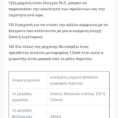
12)η μηχανή είναι έλεγχος PLC, μπορεί να
παρουσιάσει την ικανότητα των προϊόντων και την
ταχύτητα ανά ώρα.
13) Η μηχανή για να ντύσει την κόλλα σύμφωνα με τα
δείγματα που στέλνονται με μια κινούμενη ανοχή
2mm ή λιγότερους
14) Στο τέλος της μηχανής θα υπάρξει ένας
πρόσθετος κινητός μεταφορέας 1.5mtr έτσι ώστε ο
χειριστής είναι μακρυά από το ρόλο πυριτίου.
αυτόματη μηχανή lamiantor
όνομα μηχανών
εγγράφου πυριτίου
το μέγεθος
πλάτος δαπανών κόλλας 210 ή
εργασίας
310mm
το μέγεθος
δεξαμενών
45kks