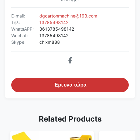
E-mail:
dgcartonmachine@163.com
Τηλ:
13785498142
WhatsAPP:
8613785498142
Wechat:
13785498142
Skype:
chlxm888
Έρευνα τώρα
Related Products