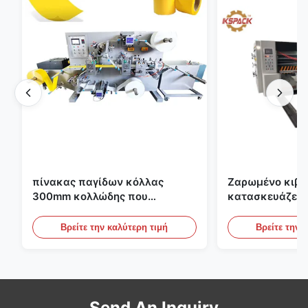
πίνακας παγίδων κόλλας
Ζαρωμένο κιβώ
300mm κολλώδης που
κατασκευάζει 
κατασκευάζει τη μηχανή για τη
εκτύπωσης Fle
γεωργία
το ζαρωμένο χ
Βρείτε την καλύτερη τιμή
Βρείτε την 
Send An Inquiry