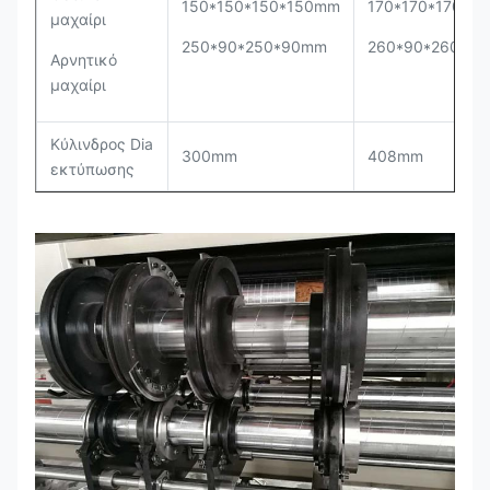
150*150*150*150mm
170*170*170*1
μαχαίρι
250*90*250*90mm
260*90*260*9
Αρνητικό
μαχαίρι
Κύλινδρος Dia
300mm
408mm
εκτύπωσης