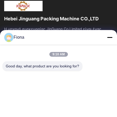
Hebei Jinguang Packing Machine CO.,LTD
Η μηχανή συσκευασίας JinGuang Co.Limited είναι ένας
επαγγελματικός ζαρωμένος εξοπλισμός εκτύπωσης
Fiona
χαρτοκιβωτίων και σχετικά μηχανήματα για την...
Γρήγοροι Σύνδεσμοι
9:10 AM
Σπίτι
Προϊόντα
Περίπου Εμείς
Γύρος Εργοστασίων
Good day, what product are you looking for?
Ποιοτικός Έλεγχος
Μας Ελάτε Σε Επαφή Με
Ειδήσεις
Επικοινωνήστε Μαζί Μας
86--13785498142
86-317-5202033
dgcartonmachine@163.com