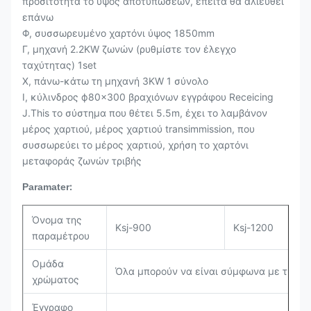
προσιτότητα το ύψος αποτυπώσεων, έπειτα θα αλιευθεί
επάνω
Φ, συσσωρευμένο χαρτόνι ύψος 1850mm
Γ, μηχανή 2.2KW ζωνών (ρυθμίστε τον έλεγχο
ταχύτητας) 1set
Χ, πάνω-κάτω τη μηχανή 3KW 1 σύνολο
Ι, κύλινδρος ф80×300 βραχιόνων εγγράφου Receicing
J.This το σύστημα που θέτει 5.5m, έχει το λαμβάνον
μέρος χαρτιού, μέρος χαρτιού transimmission, που
συσσωρεύει το μέρος χαρτιού, χρήση το χαρτόνι
μεταφοράς ζωνών τριβής
:
Paramater
Όνομα της
Ksj-900
Ksj-1200
παραμέτρου
Ομάδα
Όλα μπορούν να είναι σύμφωνα με τις α
χρώματος
Έγγραφο