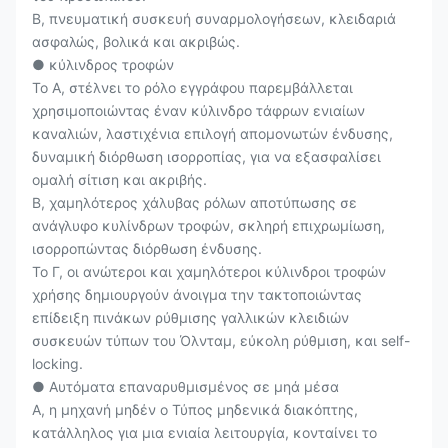
Β, πνευματική συσκευή συναρμολογήσεων, κλειδαριά
ασφαλώς, βολικά και ακριβώς.
● κύλινδρος τροφών
Το Α, στέλνει το ρόλο εγγράφου παρεμβάλλεται
χρησιμοποιώντας έναν κύλινδρο τάφρων ενιαίων
καναλιών, λαστιχένια επιλογή απομονωτών ένδυσης,
δυναμική διόρθωση ισορροπίας, για να εξασφαλίσει
ομαλή σίτιση και ακριβής.
Β, χαμηλότερος χάλυβας ρόλων αποτύπωσης σε
ανάγλυφο κυλίνδρων τροφών, σκληρή επιχρωμίωση,
ισορροπώντας διόρθωση ένδυσης.
Το Γ, οι ανώτεροι και χαμηλότεροι κύλινδροι τροφών
χρήσης δημιουργούν άνοιγμα την τακτοποιώντας
επίδειξη πινάκων ρύθμισης γαλλικών κλειδιών
συσκευών τύπων του Όλνταμ, εύκολη ρύθμιση, και self-
locking.
● Αυτόματα επαναρυθμισμένος σε μηά μέσα
Α, η μηχανή μηδέν ο Τύπος μηδενικά διακόπτης,
κατάλληλος για μια ενιαία λειτουργία, κονταίνει το