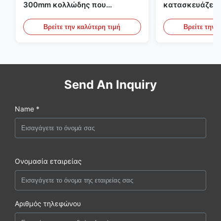
300mm κολλώδης που
κατασκευάζει 
κατασκευάζει τη μηχανή για τη
εκτύπωσης Fle
γεωργία
το ζαρωμένο χ
Βρείτε την καλύτερη τιμή
Βρείτε την 
Send An Inquiry
Name *
Ονομασία εταιρείας
Αριθμός τηλεφώνου