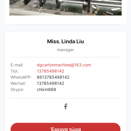
Miss. Linda Liu
manager
E-mail:
dgcartonmachine@163.com
Τηλ:
13785498142
WhatsAPP:
8613785498142
Wechat:
13785498142
Skype:
chlxm888
Έρευνα τώρα