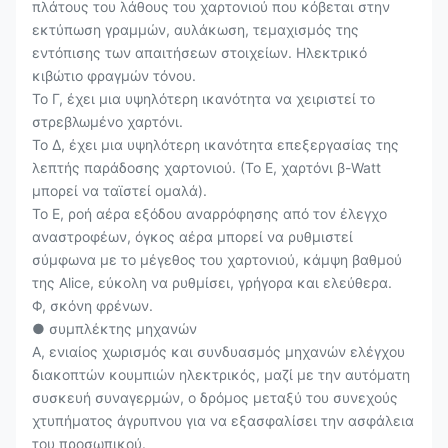
πλάτους του λάθους του χαρτονιού που κόβεται στην
εκτύπωση γραμμών, αυλάκωση, τεμαχισμός της
εντόπισης των απαιτήσεων στοιχείων. Ηλεκτρικό
κιβώτιο φραγμών τόνου.
Το Γ, έχει μια υψηλότερη ικανότητα να χειριστεί το
στρεβλωμένο χαρτόνι.
Το Δ, έχει μια υψηλότερη ικανότητα επεξεργασίας της
λεπτής παράδοσης χαρτονιού. (Το Ε, χαρτόνι β-Watt
μπορεί να ταϊστεί ομαλά).
Το Ε, ροή αέρα εξόδου αναρρόφησης από τον έλεγχο
αναστροφέων, όγκος αέρα μπορεί να ρυθμιστεί
σύμφωνα με το μέγεθος του χαρτονιού, κάμψη βαθμού
της Alice, εύκολη να ρυθμίσει, γρήγορα και ελεύθερα.
Φ, σκόνη φρένων.
● συμπλέκτης μηχανών
Α, ενιαίος χωρισμός και συνδυασμός μηχανών ελέγχου
διακοπτών κουμπιών ηλεκτρικός, μαζί με την αυτόματη
συσκευή συναγερμών, ο δρόμος μεταξύ του συνεχούς
χτυπήματος άγρυπνου για να εξασφαλίσει την ασφάλεια
του προσωπικού.