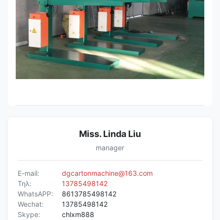
Miss. Linda Liu
manager
E-mail:
dgcartonmachine@163.com
Τηλ:
13785498142
WhatsAPP:
8613785498142
Wechat:
13785498142
Skype:
chlxm888