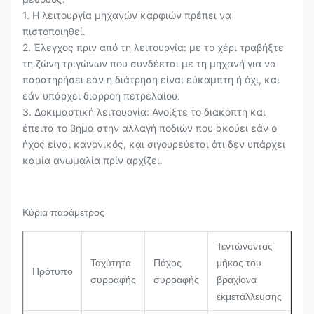
1. Η λειτουργία μηχανών καρφιών πρέπει να
πιστοποιηθεί.
2. Έλεγχος πριν από τη λειτουργία: με το χέρι τραβήξτε
τη ζώνη τριγώνων που συνδέεται με τη μηχανή για να
παρατηρήσει εάν η διάτρηση είναι εύκαμπτη ή όχι, και
εάν υπάρχει διαρροή πετρελαίου.
3. Δοκιμαστική λειτουργία: Ανοίξτε το διακόπτη και
έπειτα το βήμα στην αλλαγή ποδιών που ακούει εάν ο
ήχος είναι κανονικός, και σιγουρεύεται ότι δεν υπάρχει
καμία ανωμαλία πρίν αρχίζει.
Κύρια παράμετρος
Τεντώνοντας
Ταχύτητα
Πάχος
μήκος του
Εξ
Πρότυπο
συρραφής
συρραφής
βραχίονα
δι
εκμετάλλευσης