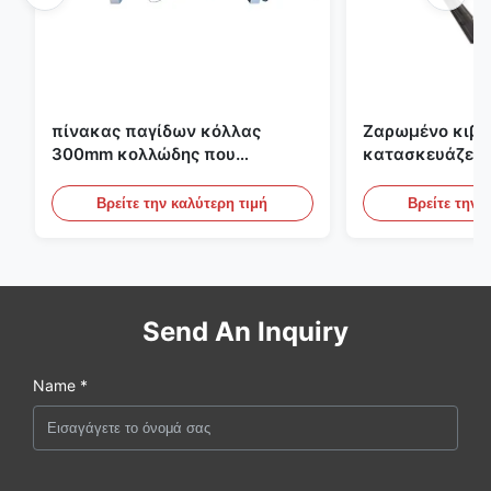
πίνακας παγίδων κόλλας
Ζαρωμένο κιβώ
300mm κολλώδης που
κατασκευάζει 
κατασκευάζει τη μηχανή για τη
εκτύπωσης Fle
γεωργία
το ζαρωμένο χ
Βρείτε την καλύτερη τιμή
Βρείτε την 
Send An Inquiry
Name *