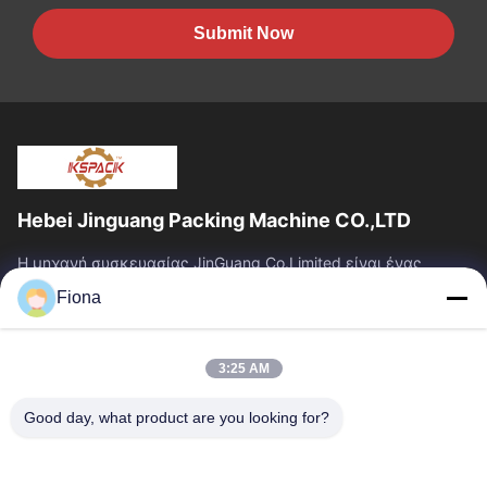
Submit Now
Hebei Jinguang Packing Machine CO.,LTD
Η μηχανή συσκευασίας JinGuang Co.Limited είναι ένας
επαγγελματικός ζαρωμένος εξοπλισμός εκτύπωσης
Fiona
χαρτοκιβωτίων και σχετικά μηχανήματα για την...
Γρήγοροι Σύνδεσμοι
3:25 AM
Σπίτι
Προϊόντα
Περίπου Εμείς
Γύρος Εργοστασίων
Good day, what product are you looking for?
Ποιοτικός Έλεγχος
Μας Ελάτε Σε Επαφή Με
Ειδήσεις