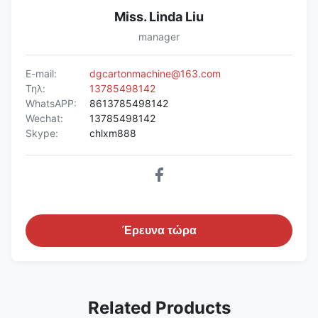
Miss. Linda Liu
manager
E-mail:
dgcartonmachine@163.com
Τηλ:
13785498142
WhatsAPP:
8613785498142
Wechat:
13785498142
Skype:
chlxm888
Έρευνα τώρα
Related Products