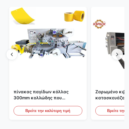
πίνακας παγίδων κόλλας
Ζαρωμένο κιβώ
300mm κολλώδης που
κατασκευάζει 
κατασκευάζει τη μηχανή για τη
εκτύπωσης Fle
γεωργία
το ζαρωμένο χ
Βρείτε την καλύτερη τιμή
Βρείτε την 