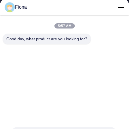
επαγγελματικός ζαρωμένος εξοπλισμός εκτύπωσης
Fiona
χαρτοκιβωτίων και σχετικά μηχανήματα για την...
Γρήγοροι Σύνδεσμοι
5:57 AM
Σπίτι
Προϊόντα
Περίπου Εμείς
Γύρος Εργοστασίων
Good day, what product are you looking for?
Ποιοτικός Έλεγχος
Μας Ελάτε Σε Επαφή Με
Ειδήσεις
Επικοινωνήστε Μαζί Μας
86--13785498142
86-317-5202033
dgcartonmachine@163.com
Δικαιώματα πνευματικής ιδιοκτησίας © 2018-2026 Hebei Jinguang
Packing Machine CO.,LTD. Όλα τα δικαιώματα διατηρούνται.