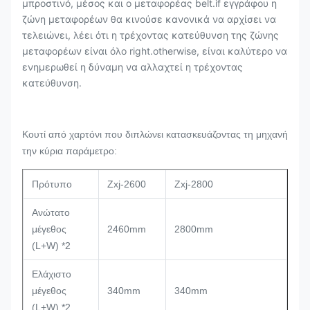
μπροστινό, μέσος και ο μεταφορέας belt.if εγγράφου η
ζώνη μεταφορέων θα κινούσε κανονικά να αρχίσει να
τελειώνει, λέει ότι η τρέχοντας κατεύθυνση της ζώνης
μεταφορέων είναι όλο right.otherwise, είναι καλύτερο να
ενημερωθεί η δύναμη να αλλαχτεί η τρέχοντας
κατεύθυνση.
Κουτί από χαρτόνι που διπλώνει κατασκευάζοντας τη μηχανή
την κύρια παράμετρο:
Πρότυπο
Zxj-2600
Zxj-2800
Ανώτατο
μέγεθος
2460mm
2800mm
(L+W) *2
Ελάχιστο
μέγεθος
340mm
340mm
(L+W) *2