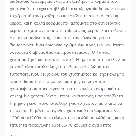
διαδικασία λειτουργίας είναι ότι ολόκληρο το κομμάτι του
χαρτονιού που έχει υποβληθεί σε επεξεργασία διπλώνεται με
το χέρι από τον εργαζόμενο και στέλνεται στο rubberizing
μέρος, και η κόλλα εφαρμόζεται αυτόματα στο συνδέοντας
μέρος του χαρτονιού από το rubberizing μέρος, και στέλνεται
στο διαμορφώνοντας μέρος από τον κύλινδρο για να
διαμορφώσει έναν ορισμένο αριθμό ένα προς ένα, και έπειτα
αυτόματα διαβιβασθείς και προστιθέμενος. Ο Τύπος,
χτύπημα ξηρό και τελειώνει τελικά. Η ημιαυτόματη κολλώντας
μηχανή είναι κατάλληλη για το εξωτερικό κιβώτιο του
τυποποιημένου ζευγαριού του χτυπήματος και της κάλυψης
ενός κιβωτίου, και το «δίπλωμα της γραμμής» του
χαρτοκιβωτίου πρέπει για να πιεστεί καλά, διαφορετικά το
κολλημένο χαρτοκιβώτιο μπορεί να παραγάγει τα απόβλητα.
Η μηχανή είναι πολύ κατάλληλη για το χαρτόνι μετά από να
τεμαχίσει. Το μέγιστο μέγεθος χαρτονιού διπλώματος είναι
1200mm×1200mm, το ελάχιστο είναι 400mm×400mm, και η
ταχύτητα παραγωγής είναι 50-70 κομμάτια ανά λεπτό.