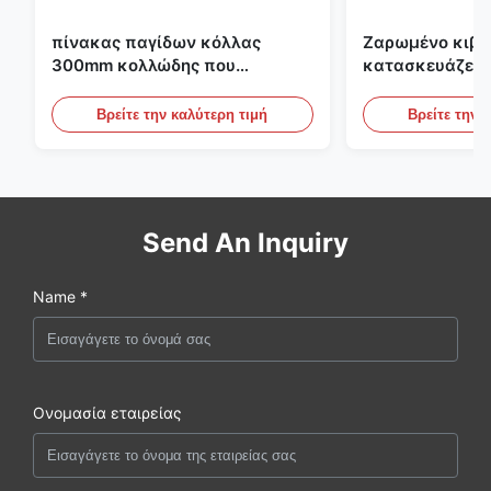
πίνακας παγίδων κόλλας
Ζαρωμένο κιβώ
300mm κολλώδης που
κατασκευάζει 
κατασκευάζει τη μηχανή για τη
εκτύπωσης Fle
γεωργία
το ζαρωμένο χ
Βρείτε την καλύτερη τιμή
Βρείτε την 
Send An Inquiry
Name *
Ονομασία εταιρείας