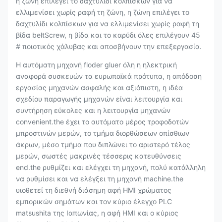
η ζώνη επιλέγει το δαχτυλίδι κολπίσκων για να
ελλιμενίσει χωρίς ραφή τη ζώνη, η ζώνη επιλέγει το
δαχτυλίδι κολπίσκων για να ελλιμενίσει χωρίς ραφή τη
βίδα beltScrew, η βίδα και το καρύδι όλες επιλέγουν 45
# ποιοτικός χάλυβας και αποσβήνουν την επεξεργασία.
Η αυτόματη μηχανή floder gluer όλη η ηλεκτρική
αναφορά συσκευών τα ευρωπαϊκά πρότυπα, η απόδοση
εργασίας μηχανών ασφαλής και αξιόπιστη, η ιδέα
σχεδίου παραγωγής μηχανών είναι λειτουργία και
συντήρηση εύκολες και η λειτουργία μηχανών
convenient.the έχει το αυτόματο μέρος τροφοδοτών
μπροστινών μερών, το τμήμα διορθώσεων οπίσθιων
άκρων, μέσο τμήμα που διπλώνει το αριστερό τέλος
μερών, σωστές μακρινές τέσσερις κατευθύνσεις
end.the ρυθμίζει και ελέγχει τη μηχανή, πολύ κατάλληλη
να ρυθμίσει και να ελέγξει τη μηχανή machine.the
υιοθετεί τη διεθνή διάσημη αφή HMI χρώματος
εμπορικών σημάτων και τον κύριο έλεγχο PLC
matsushita της Ιαπωνίας, η αφή HMI και ο κύριος