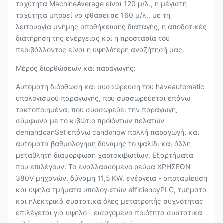
ταχύτητα MachineAverage είναι 120 μ/λ., η μέγιστη
ταχύτητα μπορεί να φθάσει σε 160 μ/λ., με τη
λειτουργία μνήμης αποθήκευσης διαταγής, η αποδοτικές
διατήρηση της ενέργειας και η προστασία του
περιβάλλοντος είναι η υψηλότερη αναζήτησή μας.
Μέρος διορθώσεων και παραγωγής:
Αυτόματη διόρθωση και συσσώρευση του haveautomatic
υπολογισμού παραγωγής, που συσσωρεύεται επάνω
τακτοποιημένα, που συσσωρεύει την παραγωγή,
σύμφωνα με το κιβώτιο προϊόντων πελατών
demandcanSet επάνω candohow πολλή παραγωγή, και
αυτόματα βαθμολόγηση δύναμης το ψαλίδι και άλλη
μεταβλητή διαμόρφωση χαρτοκιβωτίων. Εξαρτήματα
που επιλέγουν: Το εναλλασσόμενο ρεύμα ΧΡΗΣΕΩΝ
380V μηχανών, δύναμη 11,5 KW, ενέργεια - αποταμίευση
και υψηλά τμήματα υπολογιστών efficiencyPLC, τμήματα
και ηλεκτρικά συστατικά όλες μετατροπής συχνότητας
επιλέγεται για υψηλό - εισαγόμενα ποιότητα συστατικά