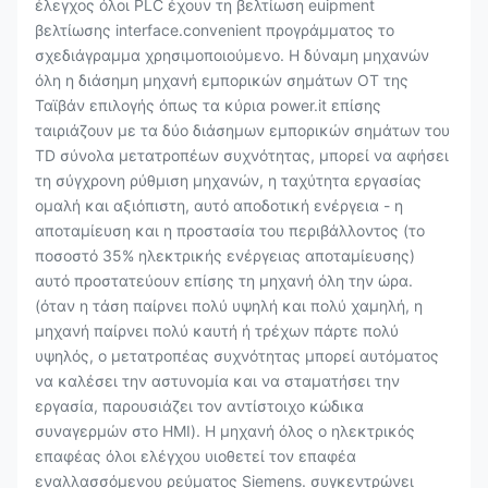
έλεγχος όλοι PLC έχουν τη βελτίωση euipment
βελτίωσης interface.convenient προγράμματος το
σχεδιάγραμμα χρησιμοποιούμενο. Η δύναμη μηχανών
όλη η διάσημη μηχανή εμπορικών σημάτων OT της
Ταϊβάν επιλογής όπως τα κύρια power.it επίσης
ταιριάζουν με τα δύο διάσημων εμπορικών σημάτων του
TD σύνολα μετατροπέων συχνότητας, μπορεί να αφήσει
τη σύγχρονη ρύθμιση μηχανών, η ταχύτητα εργασίας
ομαλή και αξιόπιστη, αυτό αποδοτική ενέργεια - η
αποταμίευση και η προστασία του περιβάλλοντος (το
ποσοστό 35% ηλεκτρικής ενέργειας αποταμίευσης)
αυτό προστατεύουν επίσης τη μηχανή όλη την ώρα.
(όταν η τάση παίρνει πολύ υψηλή και πολύ χαμηλή, η
μηχανή παίρνει πολύ καυτή ή τρέχων πάρτε πολύ
υψηλός, ο μετατροπέας συχνότητας μπορεί αυτόματος
να καλέσει την αστυνομία και να σταματήσει την
εργασία, παρουσιάζει τον αντίστοιχο κώδικα
συναγερμών στο HMI). Η μηχανή όλος ο ηλεκτρικός
επαφέας όλοι ελέγχου υιοθετεί τον επαφέα
εναλλασσόμενου ρεύματος Siemens. συγκεντρώνει