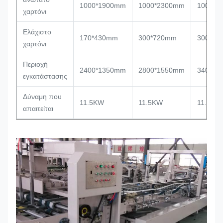
1000*1900mm
1000*2300mm
1000*2
χαρτόνι
Ελάχιστο
170*430mm
300*720mm
300*70
χαρτόνι
Περιοχή
2400*1350mm
2800*1550mm
3400*1
εγκατάστασης
Δύναμη που
11.5KW
11.5KW
11.5KW
απαιτείται