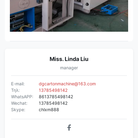
Miss. Linda Liu
manager
E-mail:
dgcartonmachine@163.com
Τηλ:
13785498142
WhatsAPP:
8613785498142
Wechat:
13785498142
Skype:
chlxm888