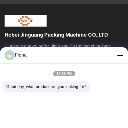
Hebei Jinguang Packing Machine CO.,LTD
Η μηχανή συσκευασίας JinGuang Co.Limited είναι ένας
επαγγελματικός ζαρωμένος εξοπλισμός εκτύπωσης
Fiona
χαρτοκιβωτίων και σχετικά μηχανήματα για την...
Γρήγοροι Σύνδεσμοι
12:56 PM
Σπίτι
Προϊόντα
Περίπου Εμείς
Γύρος Εργοστασίων
Good day, what product are you looking for?
Ποιοτικός Έλεγχος
Μας Ελάτε Σε Επαφή Με
Ειδήσεις
Επικοινωνήστε Μαζί Μας
86--13785498142