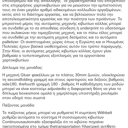
υπολογισμού και της απαλλαγής. Τα χαρακτηριστικά του επιτρέπουν
στις επιχειρήσεις χαρτοκιβωτίων για να μειώσουν την εμπιστοσύνη
τους σε έναν μεγάλο αριθμό ειδικευμένων κολλωδών εργαζομένων,
εκτός από το διάστημα εργασίας, και να βελτιώσουν πολύ την
αποτελεσματικότητα εργασίας και την ποιότητα των προϊόντων. Το
μπροστινό μέρος της αυτόματης μηχανής κιβωτίων κόλλας μπορεί
να συνδεθεί με το σε απευθείας σύνδεση ή underprint το υδατόσημο
που αυλακώνει την τεμαχίζοντας μηχανή, και το πίσω τέλος μπορεί
να συνδεθεί με την αυτόματη μηχανή δεσίματος και το αυτόματο
palletizer. Οι αναπτυγμένες χώρες όπως η Ευρώπη και οι Ηνωμένες
Πολιτείες έχουν βασικά υιοθετημένος αυτόν τον τρόπο παραγωγής.
Στην Κίνα, οι αυτόματες μηχανές κιβωτίων κόλλας έχουν γίνει
βαθμιαία ο τυποποιημένος εξοπλισμός για τα εργοστάσια
χαρτοκιβωτίων.
Δίπλωμα της μονάδας:
Η μηχανή Gluer φακέλλων με το πλάτος 30mm ζωνών, ολοκληρώνει
τη secondfolding γραμμή και στους αριστερούς και δεξιούς βαθμούς
side180, thefourth γραμμή 180 - βαθμός Η καθοδήγηση των ροδών
μπορεί να είναι κοστούμι adjustedto η διαφορετική θέση να γίνει το
δίπλωμα boxesmore ομαλά η χαμηλότερη υποστήριξη ρουλεμάν
στον οδηγό που σωστά
Πιέζοντας μονάδα:
Το πιέζοντας μήκος μπορεί να ρυθμιστεί Η συμπίεση Withbelt
ρυθμίζει αυτόματα το σύστημα Η συσσώρευση κιβωτίων
Continuousautomatic εξασφαλίζει ότι το κιβώτιο πηγαίνει
τακτοποιημένα στο τμήμα thetransportation Ηλεκτρική αντίθετη