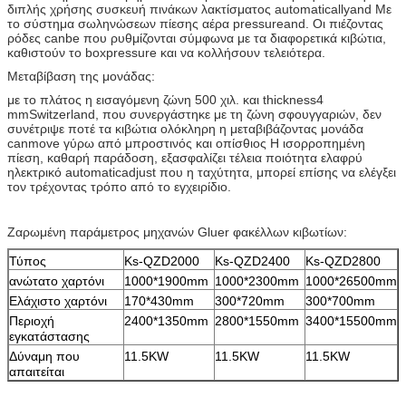
διπλής χρήσης συσκευή πινάκων λακτίσματος automaticallyand Με
το σύστημα σωληνώσεων πίεσης αέρα pressureand. Οι πιέζοντας
ρόδες canbe που ρυθμίζονται σύμφωνα με τα διαφορετικά κιβώτια,
καθιστούν το boxpressure και να κολλήσουν τελειότερα.
Μεταβίβαση της μονάδας:
με το πλάτος η εισαγόμενη ζώνη 500 χιλ. και thickness4
mmSwitzerland, που συνεργάστηκε με τη ζώνη σφουγγαριών, δεν
συνέτριψε ποτέ τα κιβώτια ολόκληρη η μεταβιβάζοντας μονάδα
canmove γύρω από μπροστινός και οπίσθιος Η ισορροπημένη
πίεση, καθαρή παράδοση, εξασφαλίζει τέλεια ποιότητα ελαφρύ
ηλεκτρικό automaticadjust που η ταχύτητα, μπορεί επίσης να ελέγξει
τον τρέχοντας τρόπο από το εγχειρίδιο.
Ζαρωμένη παράμετρος μηχανών Gluer φακέλλων κιβωτίων:
Τύπος
Ks-QZD2000
Ks-QZD2400
Ks-QZD2800
ανώτατο χαρτόνι
1000*1900mm
1000*2300mm
1000*26500mm
Ελάχιστο χαρτόνι
170*430mm
300*720mm
300*700mm
Περιοχή
2400*1350mm
2800*1550mm
3400*15500mm
εγκατάστασης
Δύναμη που
11.5KW
11.5KW
11.5KW
απαιτείται