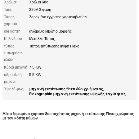
Χρώμα:
Χρώμα δύο
Τάση:
220V 3 φάση
Τύπος
Ζαρωμένο έγγραφο χαρτοκιβωτίων
χαρτιού:
die κόπτη:
ανώμαλο κιβώτιο μορφής
Κυλίνδρου:
Μέταλλο Τύπος
τύπος
Τύπος εκτύπωσης Inkjet Flexo
τυπωμένων
υλών:
Κύρια μηχανή:
7.5 KW
υδραυλική
5.5 KW
μηχανή:
μηχανή εκτύπωσης flexo δύο χρώματος
Υψηλό φως:
,
Flexographic μηχανή εκτύπωσης υψηλής ταχύτητας
Μέσο ζαρωμένο χαρτόνι δύο ταχύτητας μηχανή εκτύπωσης Flexo χρώματος
με τον κόπτη κύβων