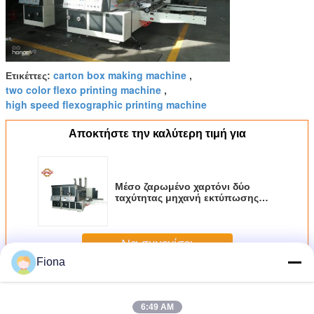
carton box making machine
Ετικέττες:
,
two color flexo printing machine
,
high speed flexographic printing machine
Αποκτήστε την καλύτερη τιμή για
Μέσο ζαρωμένο χαρτόνι δύο
ταχύτητας μηχανή εκτύπωσης
Flexo χρώματος με τον κόπτη
κύβων
Να συνεχίσει
Fiona
ζαρωμένη μηχανή εκτύπωσης κιβωτίων
Περισσότεροι
6:49 AM