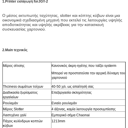
1.Printer εισαγωγή forJGY-2
Ο μέσος εκτυπωτής ταχύτητας, slotter και κόπτης κύβων είναι μια
οικονομικά σχεδιασμένη μηχανή που εκτελεί τις λειτουργίες υψηλής
αποδοτικότητας και υψηλής ακρίβειας για την κατασκευή
συσκευασίας χαρτονιού.
2.Main τεχνικός
Μέρος σίτισης
Κανονικός άκρη-ηγέτης που ταΐζει systerm
Μπορεί να προστατεύσει την αρχική δύναμη του
χαρτονιού
Thciness σωμάτων τοίχων
40-50 χιλ. ως απαίτησή σας
Διαδικασία ξυρίσματος
Επεξεργασία σκληρότητας
εργαλείων
Ρουλεμάν
Ενιαίο ρουλεμάν
Μέρος Slotter
4 άξονας, καμία λειτουργία προσυμπίεσης
Λαστιχένιο χαλί
Εμπορικό σήμα Chaonai
Πάχος κυλίνδρων κοπτών
1213mm
κύβων