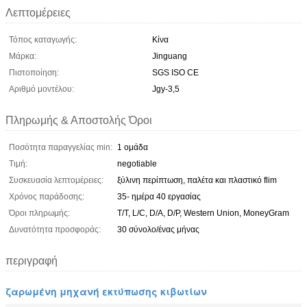
Λεπτομέρειες
Τόπος καταγωγής:
Κίνα
Μάρκα:
Jinguang
Πιστοποίηση:
SGS ISO CE
Αριθμό μοντέλου:
Jgy-3,5
Πληρωμής & Αποστολής Όροι
Ποσότητα παραγγελίας min:
1 ομάδα
Τιμή:
negotiable
Συσκευασία λεπτομέρειες:
ξύλινη περίπτωση, παλέτα και πλαστικό flim
Χρόνος παράδοσης:
35- ημέρα 40 εργασίας
Όροι πληρωμής:
T/T, L/C, D/A, D/P, Western Union, MoneyGram
Δυνατότητα προσφοράς:
30 σύνολο/ένας μήνας
περιγραφή
ζαρωμένη μηχανή εκτύπωσης κιβωτίων