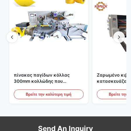
πίνακας παγίδων κόλλας
Ζαρωμένο κιβώ
300mm κολλώδης που
κατασκευάζει 
κατασκευάζει τη μηχανή για τη
εκτύπωσης Fle
γεωργία
το ζαρωμένο χ
Βρείτε την καλύτερη τιμή
Βρείτε την 
Send An Inquiry