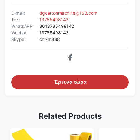
E-mail:
dgcartonmachine@163.com
Τηλ:
13785498142
WhatsAPP:
8613785498142
Wechat:
13785498142
Skype:
chlxm888
Έρευνα τώρα
Related Products