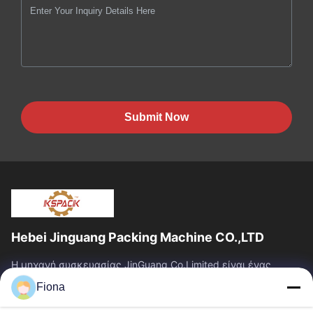
Submit Now
Hebei Jinguang Packing Machine CO.,LTD
Η μηχανή συσκευασίας JinGuang Co.Limited είναι ένας
επαγγελματικός ζαρωμένος εξοπλισμός εκτύπωσης
Fiona
χαρτοκιβωτίων και σχετικά μηχανήματα για την...
Γρήγοροι Σύνδεσμοι