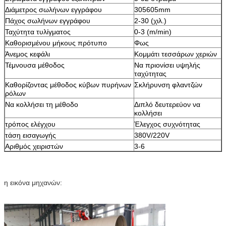
Διάμετρος σωλήνων εγγράφου
305605mm
Πάχος σωλήνων εγγράφου
2-30 (χιλ.)
Ταχύτητα τυλίγματος
0-3 (m/min)
Καθορισμένου μήκους πρότυπο
Φως
Άνεμος κεφάλι
Κομμάτι τεσσάρων χεριών
Τέμνουσα μέθοδος
Να πριονίσει υψηλής
ταχύτητας
Καθορίζοντας μέθοδος κύβων πυρήνων
Σκλήρυνση φλαντζών
ρόλων
Να κολλήσει τη μέθοδο
Διπλό δευτερεύον να
κολλήσει
τρόπος ελέγχου
Έλεγχος συχνότητας
τάση εισαγωγής
380V/220V
Αριθμός χειριστών
3-6
η εικόνα μηχανών: