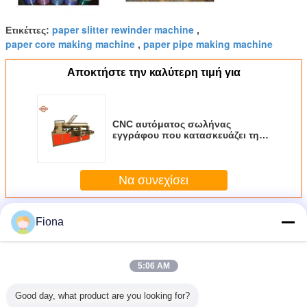
paper slitter rewinder machine
Ετικέττες:
,
paper core making machine
paper pipe making machine
,
Αποκτήστε την καλύτερη τιμή για
CNC αυτόματος σωλήνας
εγγράφου που κατασκευάζει τη
μηχανή 305 - 605mm τέσσερα
επικεφαλής KSJG - πρότυπο 600
Να συνεχίσει
Περισσότεροι
Fiona
αυτόματος σωλήνας εγγράφου που κατασκευάζει τη
μηχανή
5:06 AM
Good day, what product are you looking for?