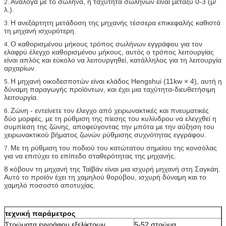
Ανάλογα με το σωλήνα, η ταχύτητα σωλήνων είναι μεταξύ 0-3 (μ/
2.
λ.).
Η ανεξάρτητη μετάδοση της μηχανής τέσσερα επικεφαλής καθιστά
3.
τη μηχανή ισχυρότερη.
Ο καθορισμένου μήκους τρόπος σωλήνων εγγράφου για τον
4.
ελαφρύ έλεγχο καθορισμένου μήκους, αυτός ο τρόπος λειτουργίας
είναι απλός και εύκολο να λειτουργηθεί, κατάλληλος για τη λειτουργία
αρχαρίων.
Η μηχανή οικοδεσποτών είναι κλάδος Hengshui (11kw × 4), αυτή η
5.
δύναμη παραγωγής προϊόντων, και έχει μια ταχύτητα-διευθετήσιμη
λειτουργία.
Ζώνη - εντείνετε τον έλεγχο από χειρωνακτικές και πνευματικές
6.
δύο μορφές, με τη ρύθμιση της πίεσης του κυλίνδρου να ελεγχθεί η
συμπίεση της ζώνης, αποφεύγοντας την μπότα με την αύξηση του
χειρωνακτικού βήματος ζωνών ρύθμισης συχνότητας εγγράφου.
Με τη ρύθμιση του ποδιού του κατώτατου σημείου της κονσόλας
7.
για να επιτύχει το επίπεδο σταθερότητας της μηχανής.
8 κόβουν τη μηχανή της Ταϊβάν είναι μια ισχυρή μηχανή στη Σαγκάη.
Αυτό το προϊόν έχει τη χαμηλού θορύβου, ισχυρή δύναμη και το
χαμηλό ποσοστό αποτυχίας.
τεχνική παράμετρος
Στρώματα εγγράφου εξελίκτρων
5-52 στρώμα