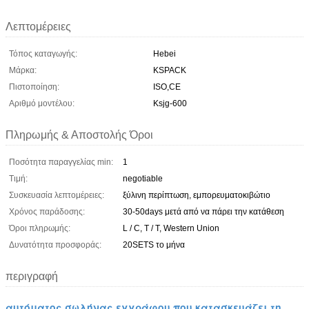
Λεπτομέρειες
Τόπος καταγωγής:
Hebei
Μάρκα:
KSPACK
Πιστοποίηση:
ISO,CE
Αριθμό μοντέλου:
Ksjg-600
Πληρωμής & Αποστολής Όροι
Ποσότητα παραγγελίας min:
1
Τιμή:
negotiable
Συσκευασία λεπτομέρειες:
ξύλινη περίπτωση, εμπορευματοκιβώτιο
Χρόνος παράδοσης:
30-50days μετά από να πάρει την κατάθεση
Όροι πληρωμής:
L / C, T / T, Western Union
Δυνατότητα προσφοράς:
20SETS το μήνα
περιγραφή
αυτόματος σωλήνας εγγράφου που κατασκευάζει τη