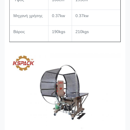
Μηχανή χρήσης
0.37kw
0.37kw
Βάρος
190kgs
210kgs