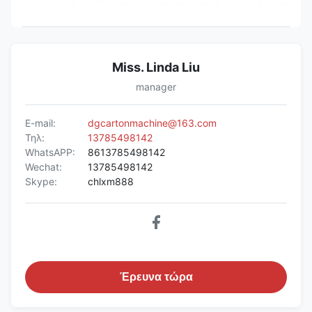
Miss. Linda Liu
manager
E-mail:
dgcartonmachine@163.com
Τηλ:
13785498142
WhatsAPP:
8613785498142
Wechat:
13785498142
Skype:
chlxm888
Έρευνα τώρα