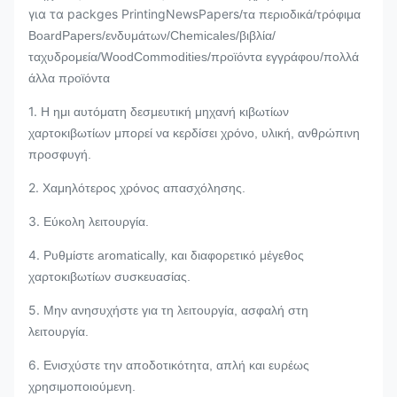
για τα packges PrintingNewsPapers
/τα περιοδικά/τρόφιμα
BoardPapers/ενδυμάτων/Chemicales/βιβλία/
ταχυδρομεία/
WoodCommodities/προϊόντα εγγράφου/πολλά
άλλα προϊόντα
1.
Η ημι αυτόματη δεσμευτική μηχανή κιβωτίων
χαρτοκιβωτίων μπορεί να κερδίσει χρόνο, υλική, ανθρώπινη
προσφυγή.
2.
Χαμηλότερος χρόνος απασχόλησης.
3.
Εύκολη λειτουργία.
4.
Ρυθμίστε aromatically, και διαφορετικό μέγεθος
χαρτοκιβωτίων συσκευασίας.
5.
Μην ανησυχήστε για τη λειτουργία, ασφαλή στη
λειτουργία.
6.
Ενισχύστε την αποδοτικότητα, απλή και ευρέως
χρησιμοποιούμενη.