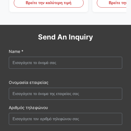
γεωργία
το ζαρωμένο χ
Βρείτε την καλύτερη τιμή
Βρείτε την 
Send An Inquiry
Name *
Ονομασία εταιρείας
Αριθμός τηλεφώνου