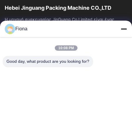
Hebei Jinguang Packing Machine CO.,LTD
Η μηχανή συσκευασίας JinGuang Co.Limited είναι ένας
επαγγελματικός ζαρωμένος εξοπλισμός εκτύπωσης
Fiona
χαρτοκιβωτίων και σχετικά μηχανήματα για την...
Γρήγοροι Σύνδεσμοι
10:08 PM
Σπίτι
Προϊόντα
Περίπου Εμείς
Γύρος Εργοστασίων
Good day, what product are you looking for?
Ποιοτικός Έλεγχος
Μας Ελάτε Σε Επαφή Με
Ειδήσεις
Επικοινωνήστε Μαζί Μας
86--13785498142
86-317-5202033
dgcartonmachine@163.com