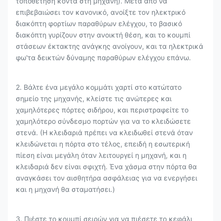
τοποθέτηση κοντά στη μηχανή). Μετά από να
επιβεβαιώσει τον κανονικό, ανοίξτε τον ηλεκτρικό
διακόπτη φορτίων παραθύρων ελέγχου, το βασικό
διακόπτη γυρίζουν στην ανοικτή θέση, και το κουμπί
στάσεων έκτακτης ανάγκης ανοίγουν, και τα ηλεκτρικά
φω'τα δεικτών δύναμης παραθύρων ελέγχου επάνω.
2. Βάλτε ένα μεγάλο κομμάτι χαρτί στο κατώτατο
σημείο της μηχανής, κλείστε τις ανώτερες και
χαμηλότερες πόρτες σιδήρου, και περιστραφείτε το
χαμηλότερο σύνδεσμο πορτών για να το κλειδώσετε
στενά. (Η κλειδαριά πρέπει να κλειδωθεί στενά όταν
κλειδώνεται η πόρτα στο τέλος, επειδή η εσωτερική
πίεση είναι μεγάλη όταν λειτουργεί η μηχανή, και η
κλειδαριά δεν είναι σφιχτή. Ένα χάσμα στην πόρτα θα
αναγκάσει τον αισθητήρα ασφάλειας για να ενεργήσει
και η μηχανή θα σταματήσει.)
3. Πιέστε το κουμπί σειρών για να πιέσετε το κεφάλι