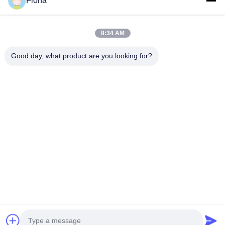
Fiona
χαρτοκιβωτίων και σχετικά μηχανήματα για την...
Γρήγοροι Σύνδεσμοι
8:34 AM
Σπίτι
Προϊόντα
Περίπου Εμείς
Γύρος Εργοστασίων
Good day, what product are you looking for?
Ποιοτικός Έλεγχος
Μας Ελάτε Σε Επαφή Με
Ειδήσεις
Επικοινωνήστε Μαζί Μας
86--13785498142
86-317-5202033
dgcartonmachine@163.com
Δικαιώματα πνευματικής ιδιοκτησίας © 2018-2026 Hebei Jinguang
Packing Machine CO.,LTD. Όλα τα δικαιώματα διατηρούνται.