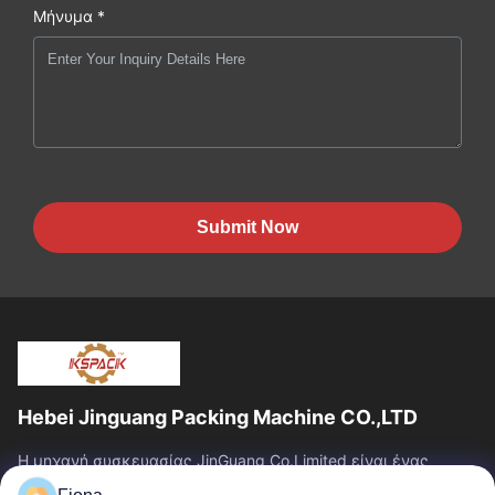
Μήνυμα *
Submit Now
Hebei Jinguang Packing Machine CO.,LTD
Η μηχανή συσκευασίας JinGuang Co.Limited είναι ένας
επαγγελματικός ζαρωμένος εξοπλισμός εκτύπωσης