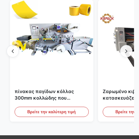
πίνακας παγίδων κόλλας
Ζαρωμένο κιβώ
300mm κολλώδης που
κατασκευάζει 
κατασκευάζει τη μηχανή για τη
εκτύπωσης Fle
γεωργία
το ζαρωμένο χ
Βρείτε την καλύτερη τιμή
Βρείτε την 