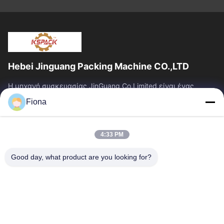
Hebei Jinguang Packing Machine CO.,LTD
Η μηχανή συσκευασίας JinGuang Co.Limited είναι ένας
επαγγελματικός ζαρωμένος εξοπλισμός εκτύπωσης
Fiona
χαρτοκιβωτίων και σχετικά μηχανήματα για την...
Γρήγοροι Σύνδεσμοι
4:33 PM
Σπίτι
Προϊόντα
Περίπου Εμείς
Γύρος Εργοστασίων
Good day, what product are you looking for?
Ποιοτικός Έλεγχος
Μας Ελάτε Σε Επαφή Με
Ειδήσεις
Επικοινωνήστε Μαζί Μας
86--13785498142