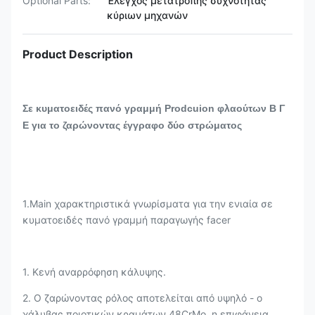
Optional Parts:
Έλεγχος μετατροπής συχνότητας
κύριων μηχανών
Product Description
Σε κυματοειδές πανό γραμμή Prodcuion φλαούτων Β Γ
Ε για το ζαρώνοντας έγγραφο δύο στρώματος
1.Main χαρακτηριστικά γνωρίσματα για την ενιαία σε
κυματοειδές πανό γραμμή παραγωγής facer
1. Κενή αναρρόφηση κάλυψης.
2. Ο ζαρώνοντας ρόλος αποτελείται από υψηλό - ο
χάλυβας ποιοτικών κραμάτων 48CrMo, η επιφάνεια