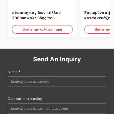
πίνακας παγίδων κόλλας
Ζαρωμένο κιβώ
300mm κολλώδης που
κατασκευάζει 
κατασκευάζει τη μηχανή για τη
εκτύπωσης Fle
γεωργία
το ζαρωμένο χ
Βρείτε την καλύτερη τιμή
Βρείτε την 
Send An Inquiry
Name *
Ονομασία εταιρείας