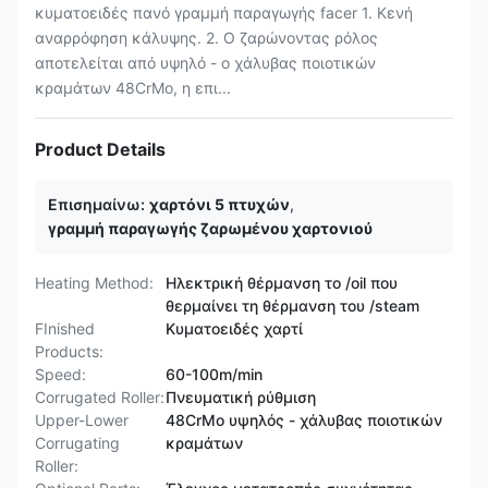
κυματοειδές πανό γραμμή παραγωγής facer 1. Κενή
αναρρόφηση κάλυψης. 2. Ο ζαρώνοντας ρόλος
αποτελείται από υψηλό - ο χάλυβας ποιοτικών
κραμάτων 48CrMo, η επι...
Product Details
Επισημαίνω:
χαρτόνι 5 πτυχών
,
γραμμή παραγωγής ζαρωμένου χαρτονιού
Heating Method:
Ηλεκτρική θέρμανση το /oil που
θερμαίνει τη θέρμανση του /steam
FInished
Κυματοειδές χαρτί
Products:
Speed:
60-100m/min
Corrugated Roller:
Πνευματική ρύθμιση
Upper-Lower
48CrMo υψηλός - χάλυβας ποιοτικών
Corrugating
κραμάτων
Roller: